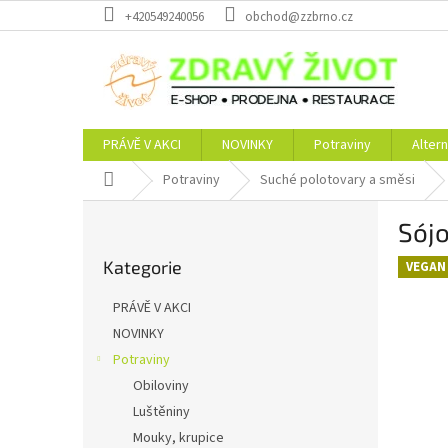
Přejít
+420549240056
obchod@zzbrno.cz
na
obsah
PRÁVĚ V AKCI
NOVINKY
Potraviny
Altern
Domů
Potraviny
Suché polotovary a směsi
P
Sój
o
Přeskočit
s
Kategorie
kategorie
VEGAN
t
r
PRÁVĚ V AKCI
a
NOVINKY
n
Potraviny
n
í
Obiloviny
p
Luštěniny
a
Mouky, krupice