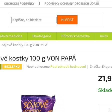
OBCHODNÍ PODMÍNKY
PODMÍNKY OCHRANY OSOBNÍCH ÚDAJŮ
HLEDAT
ativní medicína
Ekodrogerie
Přírodní kosmetika
Knihy
Sójové kostky 100 g VON PAPÁ
ové kostky 100 g VON PAPÁ
Průměrné
Neohodnoceno
Podrobnosti hodnocení
Značka:
Ekopr
BEZLEPKU
hodnocení
produktu
21,9
je
0,0
Měrná
Skla
z
cena:
5
hvězdiček.