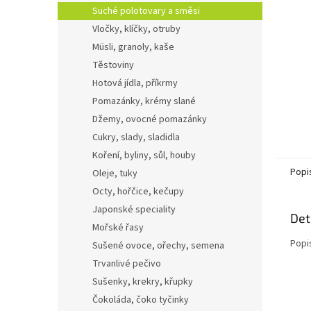
n
Suché polotovary a směsi
e
Vločky, klíčky, otruby
l
Müsli, granoly, kaše
Těstoviny
Hotová jídla, příkrmy
Pomazánky, krémy slané
Džemy, ovocné pomazánky
Cukry, slady, sladidla
Koření, byliny, sůl, houby
Popi
Oleje, tuky
Octy, hořčice, kečupy
Japonské speciality
Det
Mořské řasy
Popi
Sušené ovoce, ořechy, semena
Trvanlivé pečivo
Sušenky, krekry, křupky
Čokoláda, čoko tyčinky