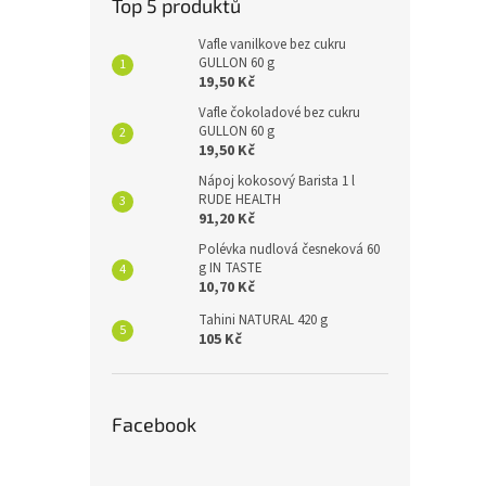
Top 5 produktů
Vafle vanilkove bez cukru
GULLON 60 g
19,50 Kč
Vafle čokoladové bez cukru
GULLON 60 g
19,50 Kč
Nápoj kokosový Barista 1 l
RUDE HEALTH
91,20 Kč
Polévka nudlová česneková 60
g IN TASTE
10,70 Kč
Tahini NATURAL 420 g
105 Kč
Facebook