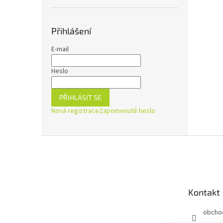
Přihlášení
E-mail
Heslo
PŘIHLÁSIT SE
Nová registrace
Zapomenuté heslo
Z
á
p
a
t
Kontakt
í
obcho