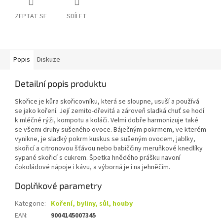
ZEPTAT SE
SDÍLET
Popis
Diskuze
Detailní popis produktu
Skořice je kůra skořicovníku, která se sloupne, usuší a používá
se jako koření. Její zemito-dřevitá a zároveň sladká chuť se hodí
k mléčné rýži, kompotu a koláči. Velmi dobře harmonizuje také
se všemi druhy sušeného ovoce. Báječným pokrmem, ve kterém
vynikne, je sladký pokrm kuskus se sušeným ovocem, jablky,
skořicí a citronovou šťávou nebo babiččiny meruňkové knedlíky
sypané skořicí s cukrem. Špetka hnědého prášku navoní
čokoládové nápoje i kávu, a výborná je i na jehněčím.
Doplňkové parametry
Kategorie
:
Koření, byliny, sůl, houby
EAN
:
9004145007345