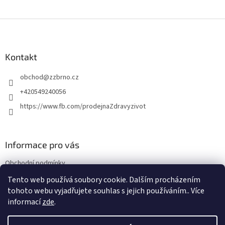
Z
á
p
a
Kontakt
t
obchod
@
zzbrno.cz
í
+420549240056
https://www.fb.com/prodejnaZdravyzivot
Informace pro vás
Obchodní podmínky
Podmínky ochrany osobních údajů
Tento web používá soubory cookie. Dalším procházením
tohoto webu vyjadřujete souhlas s jejich používáním.. Více
informací
zde
.
Vytvořil Shoptet