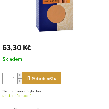
63,30 Kč
Měrná
Skladem
cena:
Přidat do košíku
Složení: Skořice Cejlon bio
Detailní informace