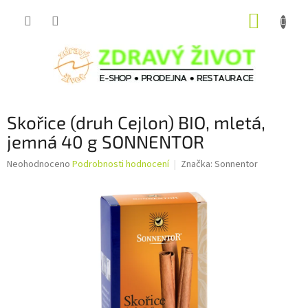
Přejít
NÁKUP
na
obsah
KOŠÍK
Skořice (druh Cejlon) BIO, mletá,
jemná 40 g SONNENTOR
Průměrné
Neohodnoceno
Podrobnosti hodnocení
Značka:
Sonnentor
hodnocení
produktu
je
0,0
z
5
hvězdiček.