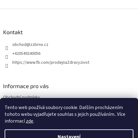
Z
á
p
a
Kontakt
t
obchod
@
zzbrno.cz
í
+420549240056
https://www.fb.com/prodejnaZdravyzivot
Informace pro vás
Obchodní podmínky
Podmínky ochrany osobních údajů
Tento web používá soubory cookie. Dalším procházením
tohoto webu vyjadřujete souhlas s jejich používáním.. Více
informací
zde
.
Vytvořil Shoptet
Nastavení