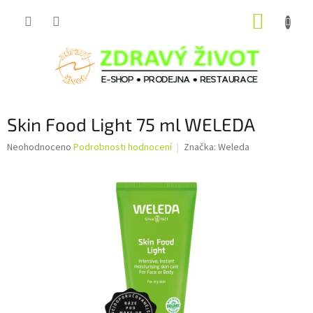
Přejít
NÁKUP
na
obsah
KOŠÍK
Skin Food Light 75 ml WELEDA
Průměrné
Neohodnoceno
Podrobnosti hodnocení
Značka:
Weleda
hodnocení
produktu
je
0,0
z
5
hvězdiček.