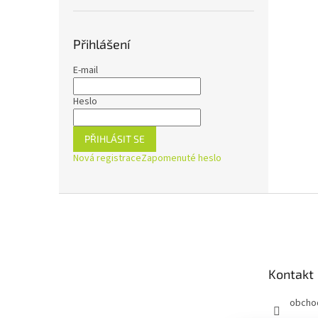
Přihlášení
E-mail
Heslo
PŘIHLÁSIT SE
Nová registrace
Zapomenuté heslo
Z
á
p
a
t
Kontakt
í
obcho