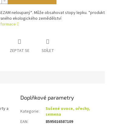
 SEZAM neloupaný*. Může obsahovat stopy lepku. *produkt
vaného ekologického zemědělství
informace
ZEPTAT SE
SDÍLET
Doplňkové parametry
rty a
Sušené ovoce, ořechy,
Kategorie
:
semena
EAN
:
8595016587109