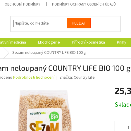
OBCHODNÍ PODMÍNKY
PODMÍNKY OCHRANY OSOBNÍCH ÚDAJŮ
HLEDAT
ativní medicína
Ekodrogerie
Přírodní kosmetika
Knihy
a
Sezam neloupaný COUNTRY LIFE BIO 100 g
am neloupaný COUNTRY LIFE BIO 100 g
né
noceno
Podrobnosti hodnocení
Značka:
Country Life
ní
25,
u
Měrná
Skla
cena:
ek.