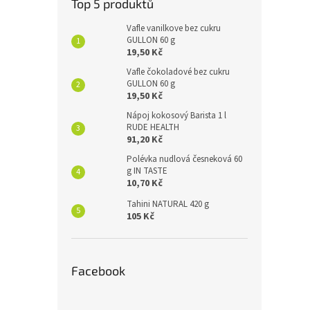
Top 5 produktů
Vafle vanilkove bez cukru
GULLON 60 g
19,50 Kč
Vafle čokoladové bez cukru
GULLON 60 g
19,50 Kč
Nápoj kokosový Barista 1 l
RUDE HEALTH
91,20 Kč
Polévka nudlová česneková 60
g IN TASTE
10,70 Kč
Tahini NATURAL 420 g
105 Kč
Facebook