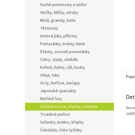
n
Suché polotovary a směsi
e
Vločky, klíčky, otruby
l
Müsli, granoly, kaše
Těstoviny
Hotová jídla, příkrmy
Pomazánky, krémy slané
Džemy, ovocné pomazánky
Cukry, slady, sladidla
Koření, byliny, sůl, houby
Oleje, tuky
Popi
Octy, hořčice, kečupy
Japonské speciality
Det
Mořské řasy
Sušené ovoce, ořechy, semena
Seza
salát
Trvanlivé pečivo
Sušenky, krekry, křupky
Čokoláda, čoko tyčinky