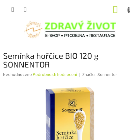
Přejít
NÁKUP
na
obsah
KOŠÍK
Semínka hořčice BIO 120 g
SONNENTOR
Průměrné
Neohodnoceno
Podrobnosti hodnocení
Značka:
Sonnentor
hodnocení
produktu
je
0,0
z
5
hvězdiček.