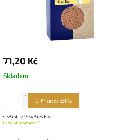
71,20 Kč
Měrná
Skladem
cena:
Přidat do košíku
Složení: Hořčice žlutá bio
Detailní informace