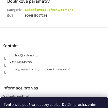
Doplňkové parametry
Kategorie
:
Sušené ovoce, ořechy, semena
EAN
:
9004145007734
Z
á
p
a
Kontakt
t
obchod
@
zzbrno.cz
í
+420549240056
https://www.fb.com/prodejnaZdravyzivot
Informace pro vás
Obchodní podmínky
Podmínky ochrany osobních údajů
Tento web používá soubory cookie. Dalším procházením