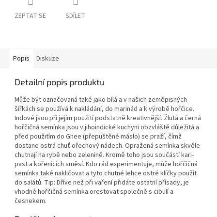
ZEPTAT SE
SDÍLET
Popis
Diskuze
Detailní popis produktu
Může být označovaná také jako bílá a v našich zeměpisných
šířkách se používá k nakládání, do marinád a k výrobě hořčice.
Indové jsou při jejím použití podstatně kreativnější. Žlutá a černá
hořčičná semínka jsou v jihoindické kuchyni obzvláště důležitá a
před použitím do Ghee (přepuštěné máslo) se praží, čímž
dostane ostrá chuť ořechový nádech. Opražená semínka skvěle
chutnají na rybě nebo zelenině. Kromě toho jsou součástí kari-
past a kořenících směsí. Kdo rád experimentuje, může hořčičná
semínka také nakličovat a tyto chutné lehce ostré klíčky použít
do salátů. Tip: Dříve než při vaření přidáte ostatní přísady, je
vhodné hořčičná semínka orestovat společně s cibulí a
česnekem.