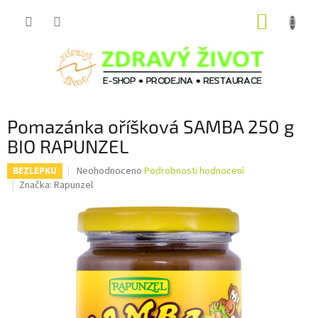
Přejít
NÁKUP
na
obsah
KOŠÍK
Pomazánka oříšková SAMBA 250 g
BIO RAPUNZEL
Průměrné
Neohodnoceno
Podrobnosti hodnocení
BEZLEPKU
hodnocení
Značka:
Rapunzel
produktu
je
0,0
z
5
hvězdiček.