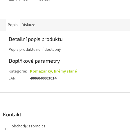
Popis
Diskuze
Detailní popis produktu
Popis produktu není dostupný
Doplňkové parametry
Kategorie
:
Pomazánky, krémy slané
EAN
:
4006040003014
Z
á
p
a
Kontakt
t
obchod
@
zzbrno.cz
í