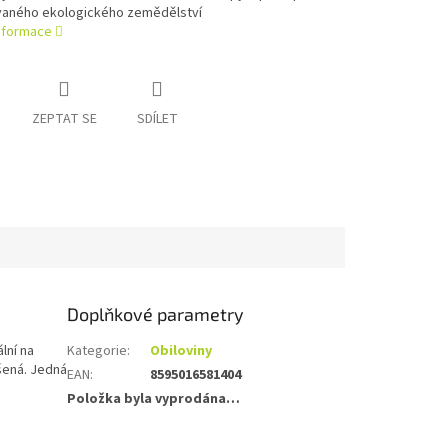
vaného ekologického zemědělství
informace
ZEPTAT SE
SDÍLET
Doplňkové parametry
lní na
Kategorie
:
Obiloviny
ušená. Jedná
EAN
:
8595016581404
Položka byla vyprodána…