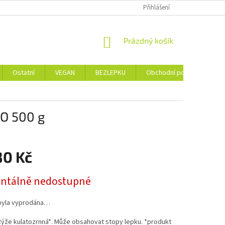
Přihlášení
NÁKUPNÍ
Prázdný košík
KOŠÍK
Ostatní
VEGAN
BEZLEPKU
Obchodní podmínky
IO 500 g
80 Kč
tálně nedostupné
byla vyprodána…
Rýže kulatozrnná*. Může obsahovat stopy lepku. *produkt