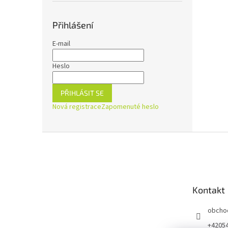
Přihlášení
E-mail
Heslo
PŘIHLÁSIT SE
Nová registrace
Zapomenuté heslo
Z
á
p
a
t
Kontakt
í
obcho
+4205