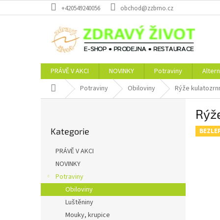
Přejít
+420549240056
obchod@zzbrno.cz
na
obsah
PRÁVĚ V AKCI
NOVINKY
Potraviny
Altern
Domů
Potraviny
Obiloviny
Rýže kulatozrn
P
Rýž
o
Přeskočit
s
Kategorie
kategorie
BEZLE
t
r
PRÁVĚ V AKCI
a
NOVINKY
n
Potraviny
n
í
Obiloviny
p
Luštěniny
a
Mouky, krupice