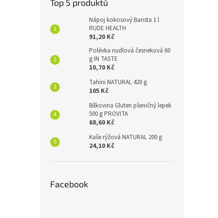
Top 5 produktů
Nápoj kokosový Barista 1 l
RUDE HEALTH
91,20 Kč
Polévka nudlová česneková 60
g IN TASTE
10,70 Kč
Tahini NATURAL 420 g
105 Kč
Bílkovina Gluten pšeničný lepek
500 g PROVITA
68,60 Kč
Kaše rýžová NATURAL 200 g
24,10 Kč
Facebook