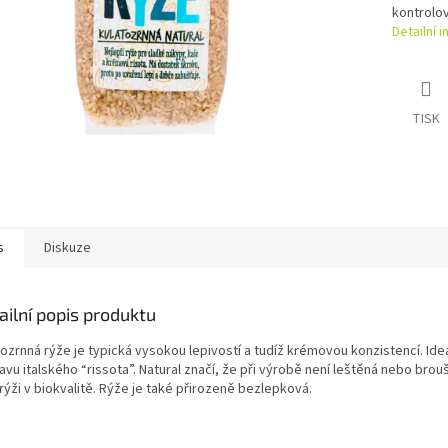
kontrolo
Detailní 
TISK
s
Diskuze
ailní popis produktu
ozrnná rýže je typická vysokou lepivostí a tudíž krémovou konzistencí. Ideá
avu italského “rissota”. Natural značí, že při výrobě není leštěná nebo bro
rýži v biokvalitě. Rýže je také přirozeně bezlepková.