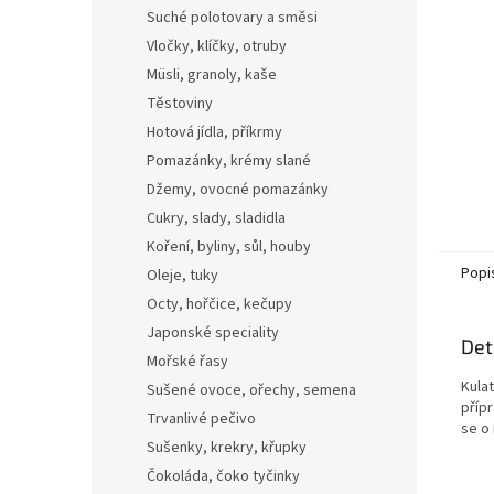
n
Suché polotovary a směsi
e
Vločky, klíčky, otruby
l
Müsli, granoly, kaše
Těstoviny
Hotová jídla, příkrmy
Pomazánky, krémy slané
Džemy, ovocné pomazánky
Cukry, slady, sladidla
Koření, byliny, sůl, houby
Popi
Oleje, tuky
Octy, hořčice, kečupy
Japonské speciality
Det
Mořské řasy
Kulat
Sušené ovoce, ořechy, semena
přípr
Trvanlivé pečivo
se o 
Sušenky, krekry, křupky
Čokoláda, čoko tyčinky