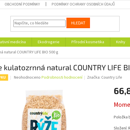
OBCHODNÍ PODMÍNKY
PODMÍNKY OCHRANY OSOBNÍCH ÚDAJŮ
HLEDAT
ativní medicína
Ekodrogerie
Přírodní kosmetika
Knihy
ná natural COUNTRY LIFE BIO 500 g
e kulatozrnná natural COUNTRY LIFE B
Průměrné
Neohodnoceno
Podrobnosti hodnocení
Značka:
Country Life
PKU
hodnocení
produktu
66,
je
0,0
Měrná
Momen
z
cena:
5
hvězdiček.
Položka 
Složení: 