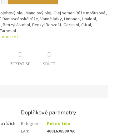
Jojobový olej, Mandlový olej, Olej semen Růže mošusové,
ů Damascénské růže, Vonné látky, Limonen, Linalool,
l, Benzyl Alkohol, Benzyl Benzoát, Geraniol, Citral,
 Farnesol
informace
ZEPTAT SE
SDÍLET
Doplňkové parametry
o růžích
Kategorie
:
Péče o tělo
EAN
:
4001638500760