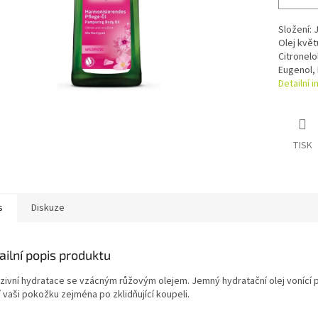
Složení: 
Olej květ
Citronelo
Eugenol,
Detailní 
TISK
s
Diskuze
ailní popis produktu
nzivní hydratace se vzácným růžovým olejem. Jemný hydratační olej vonící p
 vaši pokožku zejména po zklidňující koupeli.