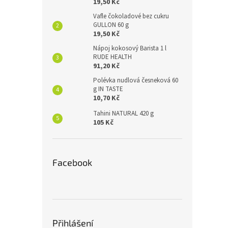
19,50 Kč
Vafle čokoladové bez cukru
GULLON 60 g
19,50 Kč
Nápoj kokosový Barista 1 l
RUDE HEALTH
91,20 Kč
Polévka nudlová česneková 60
g IN TASTE
10,70 Kč
Tahini NATURAL 420 g
105 Kč
Facebook
Přihlášení