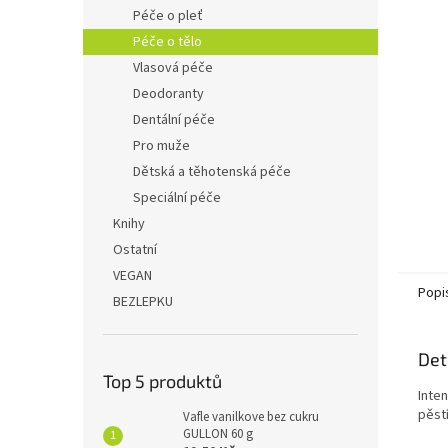
n
Péče o pleť
e
Péče o tělo
l
Vlasová péče
Deodoranty
Dentální péče
Pro muže
Dětská a těhotenská péče
Speciální péče
Knihy
Ostatní
VEGAN
Popi
BEZLEPKU
Det
Top 5 produktů
Inte
pěstí
Vafle vanilkove bez cukru
GULLON 60 g