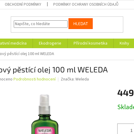
OBCHODNÍ PODMÍNKY
PODMÍNKY OCHRANY OSOBNÍCH ÚDAJŮ
HLEDAT
ativní medicína
Ekodrogerie
Přírodní kosmetika
Knihy
ový pěstící olej 100 ml WELEDA
vý pěstící olej 100 ml WELEDA
né
noceno
Podrobnosti hodnocení
Značka:
Weleda
ní
449
u
Měrná
Skla
cena:
ek.