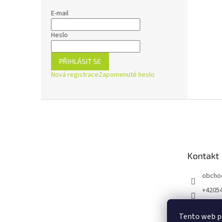
E-mail
Heslo
PŘIHLÁSIT SE
Nová registrace
Zapomenuté heslo
Z
á
p
a
t
Kontakt
í
obcho
+4205
https:
ejnaZd
Tento web p