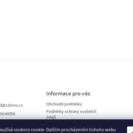
Informace pro vás
Obchodní podmínky
d
@
zzbrno.cz
Podmínky ochrany osobních
49240056
údajů
//www.fb.com/prod
ravyzivot
oužívá soubory cookie. Dalším procházením tohoto webu