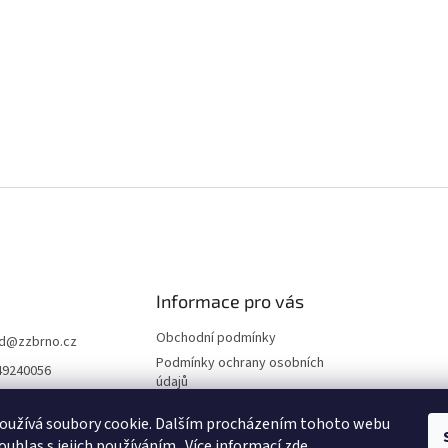
Informace pro vás
Obchodní podmínky
d
@
zzbrno.cz
Podmínky ochrany osobních
49240056
údajů
//www.fb.com/prod
ravyzivot
oužívá soubory cookie. Dalším procházením tohoto webu
ouhlas s jejich používáním.. Více informací
zde
.