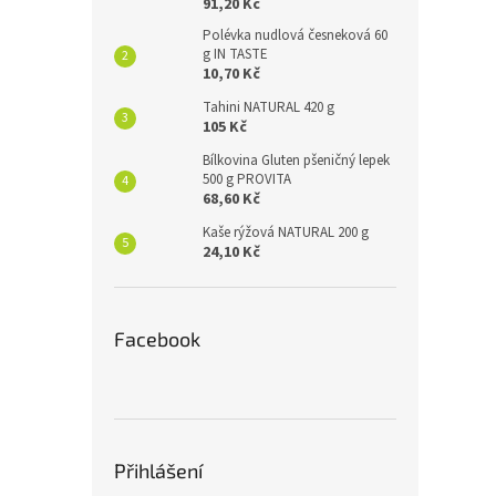
91,20 Kč
Polévka nudlová česneková 60
g IN TASTE
10,70 Kč
Tahini NATURAL 420 g
105 Kč
Bílkovina Gluten pšeničný lepek
500 g PROVITA
68,60 Kč
Kaše rýžová NATURAL 200 g
24,10 Kč
Facebook
Přihlášení