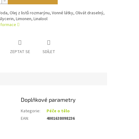
Voda, Olej z listů rozmarýnu, Vonné látky, Olivát draselný,
Glycerin, Limonen, Linalool
informace
ZEPTAT SE
SDÍLET
Doplňkové parametry
Kategorie
:
Péče o tělo
EAN
:
4001638098236