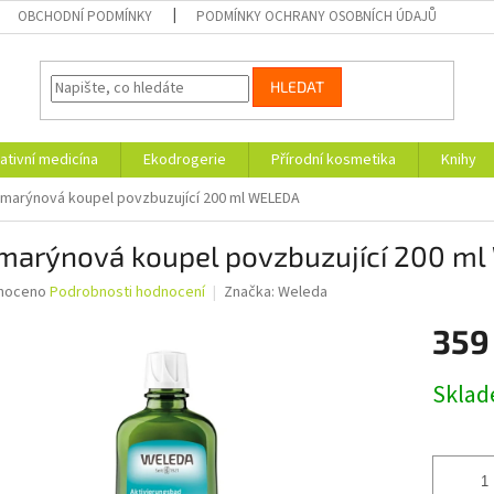
OBCHODNÍ PODMÍNKY
PODMÍNKY OCHRANY OSOBNÍCH ÚDAJŮ
HLEDAT
ativní medicína
Ekodrogerie
Přírodní kosmetika
Knihy
marýnová koupel povzbuzující 200 ml WELEDA
marýnová koupel povzbuzující 200 m
né
noceno
Podrobnosti hodnocení
Značka:
Weleda
ní
359
u
Měrná
Skla
cena:
ek.