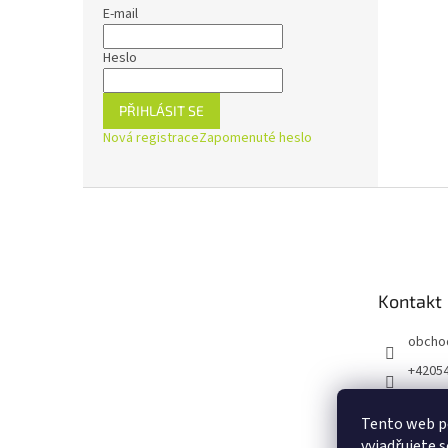
E-mail
Heslo
PŘIHLÁSIT SE
Nová registrace
Zapomenuté heslo
Z
á
p
a
t
Kontakt
í
obcho
+4205
https:
ejnaZd
Tento web p
vyjadřujete s