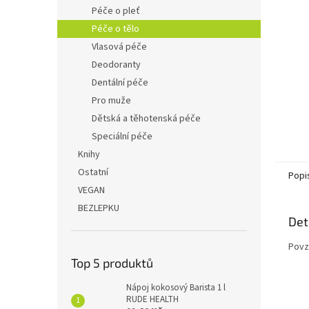
n
Péče o pleť
e
Péče o tělo
l
Vlasová péče
Deodoranty
Dentální péče
Pro muže
Dětská a těhotenská péče
Speciální péče
Knihy
Ostatní
Popi
VEGAN
BEZLEPKU
Det
Povz
Top 5 produktů
Nápoj kokosový Barista 1 l
RUDE HEALTH