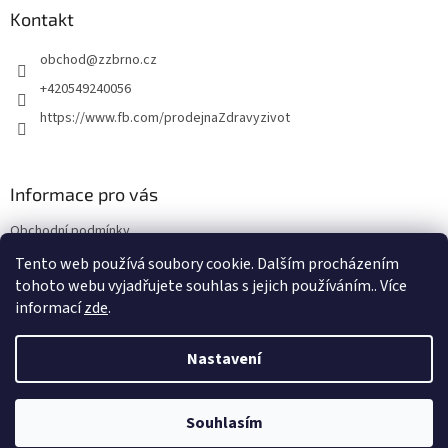
a
Kontakt
t
obchod
@
zzbrno.cz
í
+420549240056
https://www.fb.com/prodejnaZdravyzivot
Informace pro vás
Obchodní podmínky
Podmínky ochrany osobních údajů
Tento web používá soubory cookie. Dalším procházením
tohoto webu vyjadřujete souhlas s jejich používáním.. Více
informací
zde
.
Vytvořil Shoptet
Nastavení
Copyright 2026
E-shop Zdravý život
. Všechna práva vyhrazena.
Souhlasím