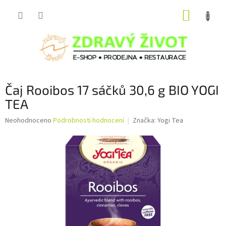
Přejít
NÁKUP
na
obsah
KOŠÍK
Čaj Rooibos 17 sáčků 30,6 g BIO YOGI
TEA
Průměrné
Neohodnoceno
Podrobnosti hodnocení
Značka:
Yogi Tea
hodnocení
produktu
je
0,0
z
5
hvězdiček.