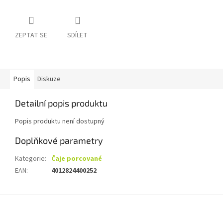
ZEPTAT SE
SDÍLET
Popis
Diskuze
Detailní popis produktu
Popis produktu není dostupný
Doplňkové parametry
Kategorie
:
Čaje porcované
EAN
:
4012824400252
Z
á
p