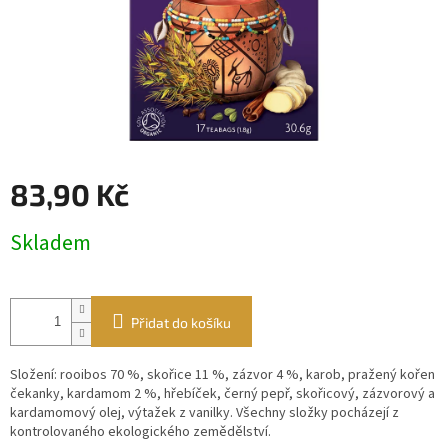
83,90 Kč
Měrná
Skladem
cena:
Přidat do košíku
Složení: rooibos 70 %, skořice 11 %, zázvor 4 %, karob, pražený kořen
čekanky, kardamom 2 %, hřebíček, černý pepř, skořicový, zázvorový a
kardamomový olej, výtažek z vanilky. Všechny složky pocházejí z
kontrolovaného ekologického zemědělství.