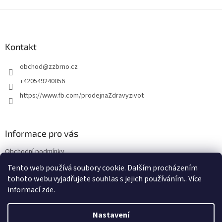
Z
á
p
a
Kontakt
t
obchod
@
zzbrno.cz
í
+420549240056
https://www.fb.com/prodejnaZdravyzivot
Informace pro vás
Obchodní podmínky
Podmínky ochrany osobních údajů
Tento web používá soubory cookie. Dalším procházením
tohoto webu vyjadřujete souhlas s jejich používáním.. Více
informací
zde
.
Vytvořil Shoptet
Nastavení