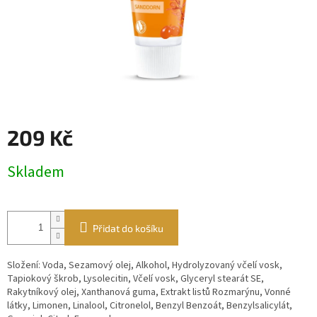
209 Kč
Měrná
Skladem
cena:
Přidat do košíku
Složení: Voda, Sezamový olej, Alkohol, Hydrolyzovaný včelí vosk,
Tapiokový škrob, Lysolecitin, Včelí vosk, Glyceryl stearát SE,
Rakytníkový olej, Xanthanová guma, Extrakt listů Rozmarýnu, Vonné
látky, Limonen, Linalool, Citronelol, Benzyl Benzoát, Benzylsalicylát,