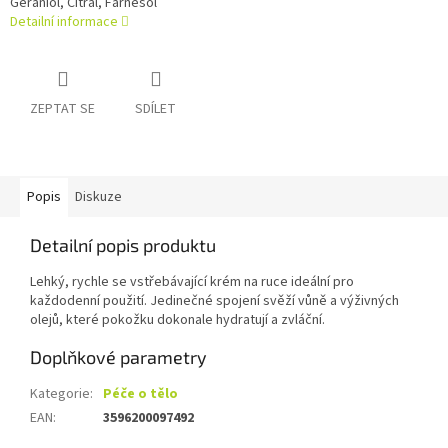
Geraniol, Citral, Farnesol
Detailní informace
ZEPTAT SE
SDÍLET
Popis
Diskuze
Detailní popis produktu
Lehký, rychle se vstřebávající krém na ruce ideální pro
každodenní použití. Jedinečné spojení svěží vůně a výživných
olejů, které pokožku dokonale hydratují a zvláční.
Doplňkové parametry
Kategorie
:
Péče o tělo
EAN
:
3596200097492