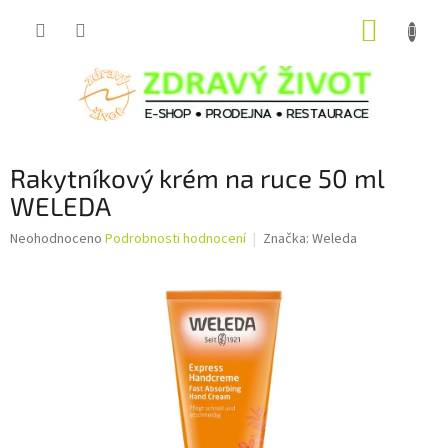
Přejít
NÁKUP
na
obsah
KOŠÍK
Rakytníkový krém na ruce 50 ml
WELEDA
Průměrné
Neohodnoceno
Podrobnosti hodnocení
Značka:
Weleda
hodnocení
produktu
je
0,0
z
5
hvězdiček.