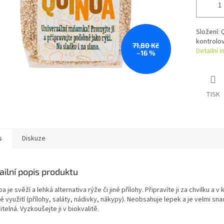
Složení: 
kontrolo
71,80 Kč
Detailní 
–16 %
TISK
s
Diskuze
ailní popis produktu
a je svěží a lehká alternativa rýže či jiné přílohy. Připravíte ji za chvilku a v
é využití (přílohy, saláty, nádivky, nákypy). Neobsahuje lepek a je velmi sn
itelná. Vyzkoušejte ji v biokvalitě.