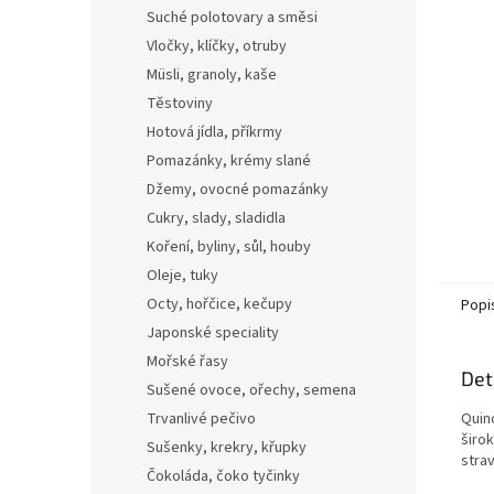
n
Suché polotovary a směsi
e
Vločky, klíčky, otruby
l
Müsli, granoly, kaše
Těstoviny
Hotová jídla, příkrmy
Pomazánky, krémy slané
Džemy, ovocné pomazánky
Cukry, slady, sladidla
Koření, byliny, sůl, houby
Oleje, tuky
Octy, hořčice, kečupy
Popi
Japonské speciality
Mořské řasy
Det
Sušené ovoce, ořechy, semena
Trvanlivé pečivo
Quino
širok
Sušenky, krekry, křupky
strav
Čokoláda, čoko tyčinky