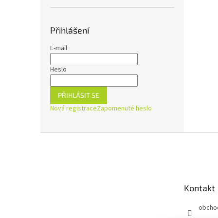
Přihlášení
E-mail
Heslo
PŘIHLÁSIT SE
Nová registrace
Zapomenuté heslo
Z
á
p
a
t
Kontakt
í
obcho