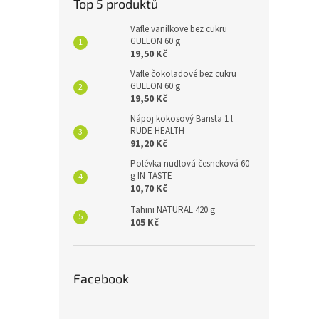
Top 5 produktů
Vafle vanilkove bez cukru
GULLON 60 g
19,50 Kč
Vafle čokoladové bez cukru
GULLON 60 g
19,50 Kč
Nápoj kokosový Barista 1 l
RUDE HEALTH
91,20 Kč
Polévka nudlová česneková 60
g IN TASTE
10,70 Kč
Tahini NATURAL 420 g
105 Kč
Facebook