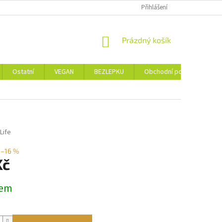
Přihlášení
NÁKUPNÍ
Prázdný košík
KOŠÍK
Ostatní
VEGAN
BEZLEPKU
Obchodní podmínky
Life
–16 %
Kč
dem