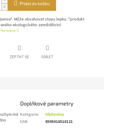
Přidat do košíku
Quinoa*. Může obsahovat stopy lepku. *produkt
vaného ekologického zemědělství
informace
ZEPTAT SE
SDÍLET
Doplňkové parametry
 kuchyni má
Kategorie
:
Obiloviny
adno
EAN
:
8595016510121