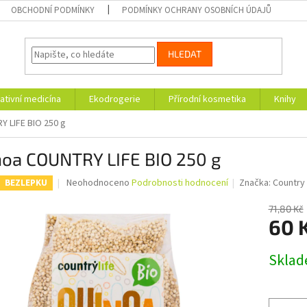
OBCHODNÍ PODMÍNKY
PODMÍNKY OCHRANY OSOBNÍCH ÚDAJŮ
HLEDAT
ativní medicína
Ekodrogerie
Přírodní kosmetika
Knihy
 LIFE BIO 250 g
noa COUNTRY LIFE BIO 250 g
Průměrné
Neohodnoceno
Podrobnosti hodnocení
Značka:
Country 
BEZLEPKU
hodnocení
produktu
71,80 Kč
je
60 
0,0
z
Měrná
Skla
5
cena:
hvězdiček.