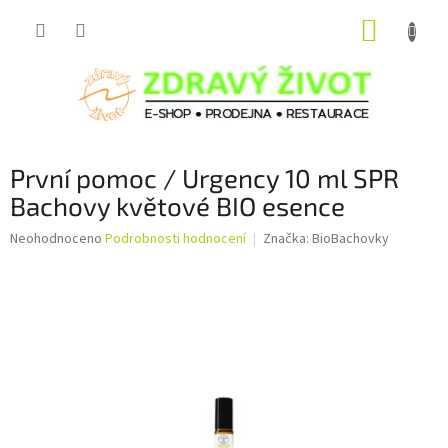
Přejít
NÁKUP
na
obsah
KOŠÍK
První pomoc / Urgency 10 ml SPR
Bachovy květové BIO esence
Průměrné
Neohodnoceno
Podrobnosti hodnocení
Značka:
BioBachovky
hodnocení
produktu
je
0,0
z
5
hvězdiček.