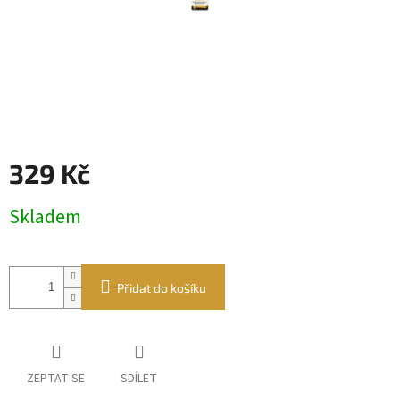
329 Kč
Měrná
Skladem
cena:
Přidat do košíku
ZEPTAT SE
SDÍLET