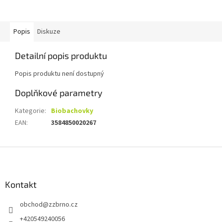
Popis
Diskuze
Detailní popis produktu
Popis produktu není dostupný
Doplňkové parametry
Kategorie
:
Biobachovky
EAN
:
3584850020267
Z
á
p
a
Kontakt
t
obchod
@
zzbrno.cz
í
+420549240056