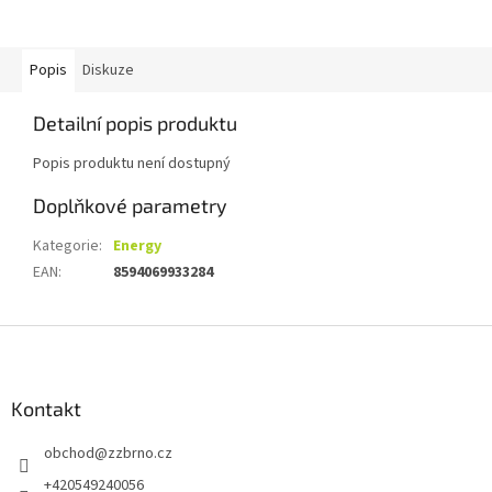
Popis
Diskuze
Detailní popis produktu
Popis produktu není dostupný
Doplňkové parametry
Kategorie
:
Energy
EAN
:
8594069933284
Z
á
p
a
Kontakt
t
obchod
@
zzbrno.cz
í
+420549240056