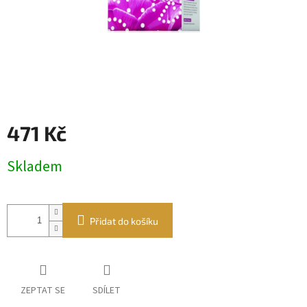
471 Kč
Měrná
Skladem
cena:
Přidat do košíku
ZEPTAT SE
SDÍLET