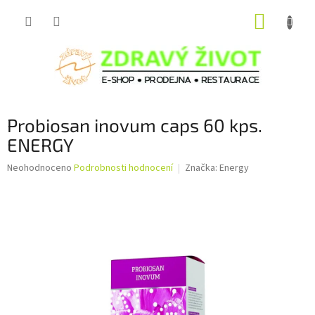
Přejít
NÁKUP
na
obsah
KOŠÍK
Probiosan inovum caps 60 kps.
ENERGY
Průměrné
Neohodnoceno
Podrobnosti hodnocení
Značka:
Energy
hodnocení
produktu
je
0,0
z
5
hvězdiček.