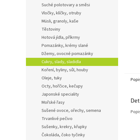
n
Suché polotovary a směsi
e
Vločky, klíčky, otruby
l
Müsli, granoly, kaše
Těstoviny
Hotová jídla, příkrmy
Pomazánky, krémy slané
Džemy, ovocné pomazánky
Cukry, slady, sladidla
Koření, byliny, sůl, houby
Oleje, tuky
Popi
Octy, hořčice, kečupy
Japonské speciality
Det
Mořské řasy
Sušené ovoce, ořechy, semena
Popi
Trvanlivé pečivo
Sušenky, krekry, křupky
Čokoláda, čoko tyčinky