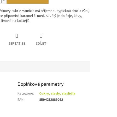
třtinový cukr z Mauricia má příjemnou typickou chuť a vůni,
ce připomíná karamel či med. Skvělý je do čaje, kávy,
limonád a koktejlů.
ZEPTAT SE
SDÍLET
Doplňkové parametry
Kategorie
:
Cukry, slady, sladidla
EAN
:
8594052889062