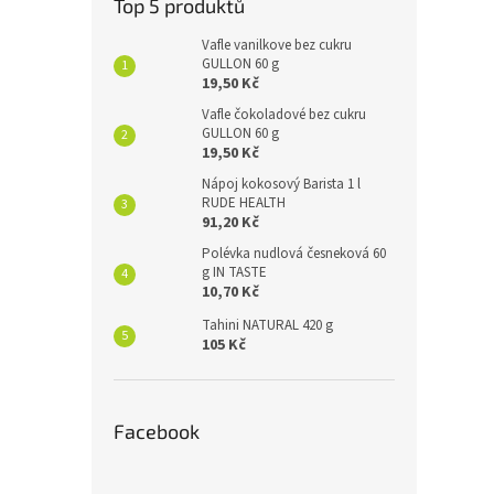
Top 5 produktů
Vafle vanilkove bez cukru
GULLON 60 g
19,50 Kč
Vafle čokoladové bez cukru
GULLON 60 g
19,50 Kč
Nápoj kokosový Barista 1 l
RUDE HEALTH
91,20 Kč
Polévka nudlová česneková 60
g IN TASTE
10,70 Kč
Tahini NATURAL 420 g
105 Kč
Facebook