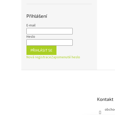
Přihlášení
E-mail
Heslo
PŘIHLÁSIT SE
Nová registrace
Zapomenuté heslo
Z
á
p
a
t
Kontakt
í
obcho