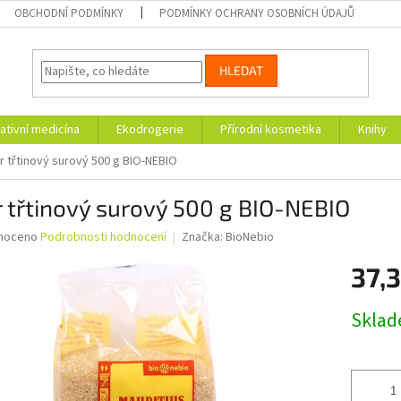
OBCHODNÍ PODMÍNKY
PODMÍNKY OCHRANY OSOBNÍCH ÚDAJŮ
HLEDAT
ativní medicína
Ekodrogerie
Přírodní kosmetika
Knihy
r třtinový surový 500 g BIO-NEBIO
 třtinový surový 500 g BIO-NEBIO
né
noceno
Podrobnosti hodnocení
Značka:
BioNebio
ní
37,
u
Měrná
Skla
cena:
ek.