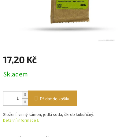
17,20 Kč
Měrná
Skladem
cena:
Přidat do košíku
Složení: vinný kámen, jedlá soda, škrob kukuřičný.
Detailní informace