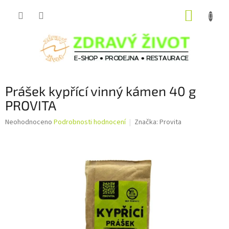
Přejít
NÁKUP
na
obsah
KOŠÍK
Prášek kypřící vinný kámen 40 g
PROVITA
Průměrné
Neohodnoceno
Podrobnosti hodnocení
Značka:
Provita
hodnocení
produktu
je
0,0
z
5
hvězdiček.