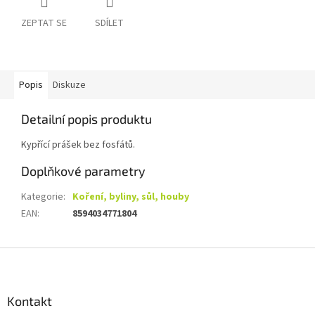
ZEPTAT SE
SDÍLET
Popis
Diskuze
Detailní popis produktu
Kypřící prášek bez fosfátů.
Doplňkové parametry
Kategorie
:
Koření, byliny, sůl, houby
EAN
:
8594034771804
Z
á
p
a
Kontakt