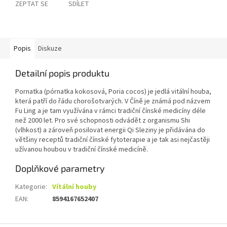
ZEPTAT SE
SDÍLET
Popis
Diskuze
Detailní popis produktu
Pornatka (pórnatka kokosová, Poria cocos) je jedlá vitální houba,
která patří do řádu chorošotvarých. V Číně je známá pod názvem
Fu Ling a je tam využívána v rámci tradiční čínské medicíny déle
než 2000 let. Pro své schopnosti odvádět z organismu Shi
(vlhkost) a zároveň posilovat energii Qi Sleziny je přidávána do
většiny receptů tradiční čínské fytoterapie a je tak asi nejčastěji
užívanou houbou v tradiční čínské medicíně.
Doplňkové parametry
Kategorie
:
Vítální houby
EAN
:
8594167652407