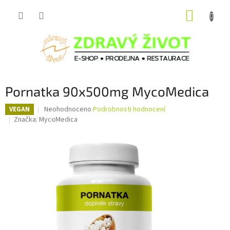
Přejít
NÁKUP
na
obsah
KOŠÍK
Pornatka 90x500mg MycoMedica
Průměrné
Neohodnoceno
Podrobnosti hodnocení
VEGAN
hodnocení
Značka:
MycoMedica
produktu
je
0,0
z
5
hvězdiček.