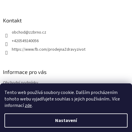
Z
á
p
a
Kontakt
t
obchod
@
zzbrno.cz
í
+420549240056
https://www.fb.com/prodejnaZdravyzivot
Informace pro vás
Obchodní podmínky
Podmínky ochrany osobních údajů
Tento web používá soubory cookie. Dalším procházením
tohoto webu vyjadřujete souhlas s jejich používáním.. Více
informací
zde
.
Vytvořil Shoptet
Nastavení