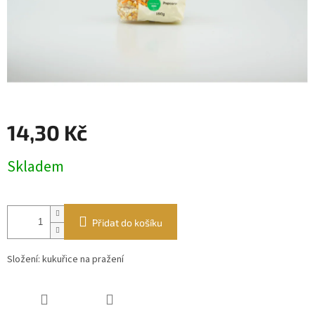
14,30 Kč
Měrná
Skladem
cena:
Přidat do košíku
Složení: kukuřice na pražení