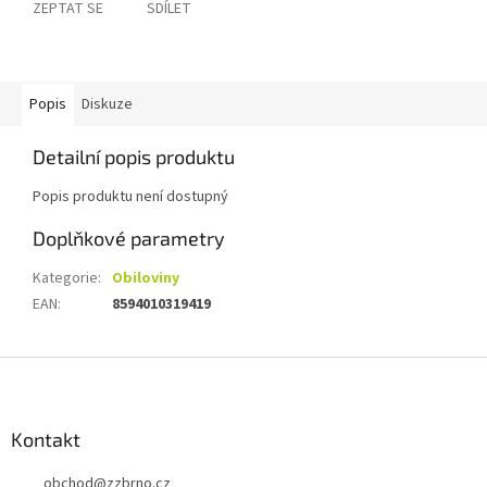
ZEPTAT SE
SDÍLET
Popis
Diskuze
Detailní popis produktu
Popis produktu není dostupný
Doplňkové parametry
Kategorie
:
Obiloviny
EAN
:
8594010319419
Z
á
p
a
Kontakt
t
obchod
@
zzbrno.cz