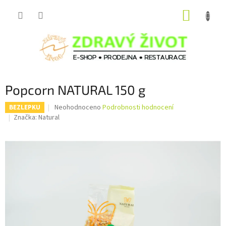
Přejít
NÁKUP
na
obsah
KOŠÍK
Popcorn NATURAL 150 g
Průměrné
Neohodnoceno
Podrobnosti hodnocení
BEZLEPKU
hodnocení
Značka:
Natural
produktu
je
0,0
z
5
hvězdiček.