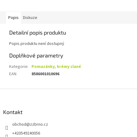
Popis
Diskuze
Detailní popis produktu
Popis produktu není dostupný
Doplňkové parametry
Kategorie
:
Pomazánky, krémy slané
EAN
:
8586001010696
Z
á
p
a
Kontakt
t
obchod
@
zzbrno.cz
í
+420549240056