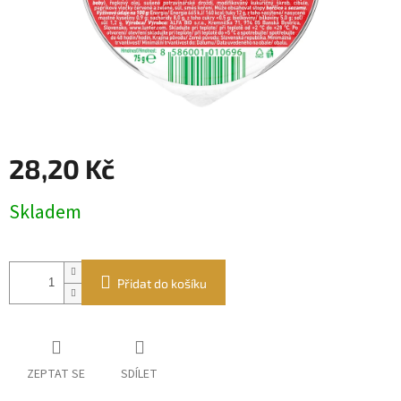
28,20 Kč
Měrná
Skladem
cena:
Přidat do košíku
ZEPTAT SE
SDÍLET