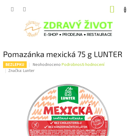
Přejít
NÁKUP
na
obsah
KOŠÍK
Pomazánka mexická 75 g LUNTER
Průměrné
Neohodnoceno
Podrobnosti hodnocení
BEZLEPKU
hodnocení
Značka:
Lunter
produktu
je
0,0
z
5
hvězdiček.