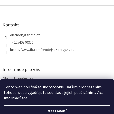
Z
á
p
a
Kontakt
t
obchod
@
zzbrno.cz
í
+420549240056
https://www.fb.com/prodejnaZdravyzivot
Informace pro vás
Obchodní podmínky
Podmínky ochrany osobních údajů
Tento web používá soubory cookie. Dalším procházením
tohoto webu vyjadřujete souhlas s jejich používáním.. Více
informací
zde
.
Vytvořil Shoptet
Nastavení