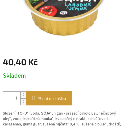
40,40 Kč
Měrná
Skladem
cena:
Přidat do košíku
Složení: TOFU* (voda, SÓJA*, nigari - srážecí činidlo), slunečnicový
olej*, voda, kukuřičná mouka*, kvasničný extrakt, zahušťovadla:
karagenan, guma guar, sušená rajčata* 0,4 %, sušená cibule*, droždí,