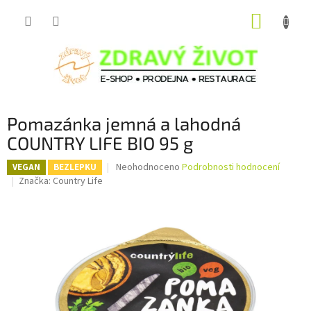
Přejít
NÁKUP
na
obsah
KOŠÍK
Pomazánka jemná a lahodná
COUNTRY LIFE BIO 95 g
Průměrné
Neohodnoceno
Podrobnosti hodnocení
VEGAN
BEZLEPKU
hodnocení
Značka:
Country Life
produktu
je
0,0
z
5
hvězdiček.