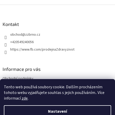
Z
á
p
a
Kontakt
t
obchod
@
zzbrno.cz
í
+420549240056
https://www.fb.com/prodejnaZdravyzivot
Informace pro vás
Obchodní podmínky
Podmínky ochrany osobních údajů
Tento web používá soubory cookie. Dalším procházením
tohoto webu vyjadřujete souhlas s jejich používáním.. Více
informací
zde
.
Vytvořil Shoptet
Nastavení