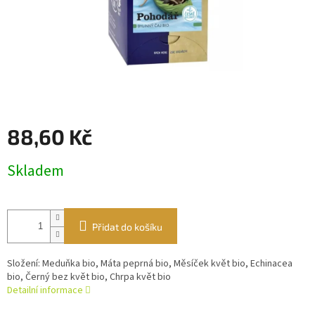
88,60 Kč
Měrná
Skladem
cena:
Přidat do košíku
Složení: Meduňka bio, Máta peprná bio, Měsíček květ bio, Echinacea
bio, Černý bez květ bio, Chrpa květ bio
Detailní informace