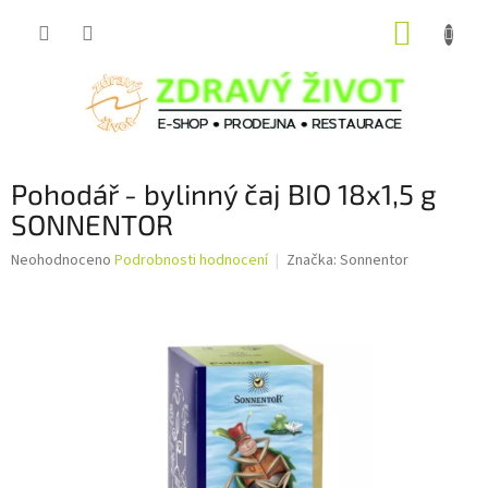
Přejít
NÁKUP
na
obsah
KOŠÍK
Pohodář - bylinný čaj BIO 18x1,5 g
SONNENTOR
Průměrné
Neohodnoceno
Podrobnosti hodnocení
Značka:
Sonnentor
hodnocení
produktu
je
0,0
z
5
hvězdiček.