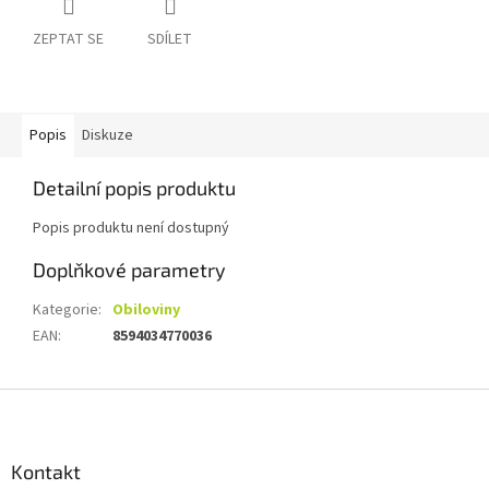
ZEPTAT SE
SDÍLET
Popis
Diskuze
Detailní popis produktu
Popis produktu není dostupný
Doplňkové parametry
Kategorie
:
Obiloviny
EAN
:
8594034770036
Z
á
p
a
Kontakt