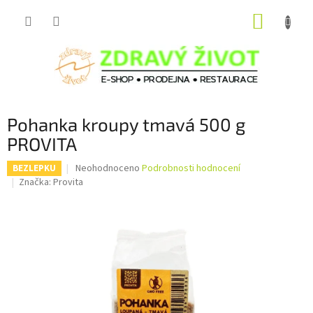
Přejít
NÁKUP
na
obsah
KOŠÍK
Pohanka kroupy tmavá 500 g
PROVITA
Průměrné
Neohodnoceno
Podrobnosti hodnocení
BEZLEPKU
hodnocení
Značka:
Provita
produktu
je
0,0
z
5
hvězdiček.