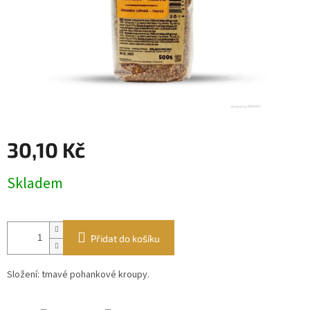
30,10 Kč
Měrná
Skladem
cena:
Přidat do košíku
Složení: tmavé pohankové kroupy.