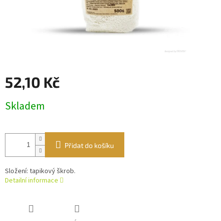
52,10 Kč
Měrná
Skladem
cena:
Přidat do košíku
Složení: tapikový škrob.
Detailní informace