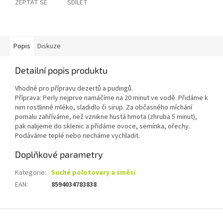
ZEPTAT SE
SDÍLET
Popis
Diskuze
Detailní popis produktu
Vhodné pro přípravu dezertů a pudingů.
Příprava: Perly nejprve namáčíme na 20 minut ve vodě. Přidáme k
nim rostlinné mléko, sladidlo či sirup. Za občasného míchání
pomalu zahříváme, než vznikne hustá hmota (zhruba 5 minut),
pak nalijeme do sklenic a přidáme ovoce, semínka, ořechy.
Podáváme teplé nebo necháme vychladit.
Doplňkové parametry
Kategorie
:
Suché polotovary a směsi
EAN
:
8594034783838
Z