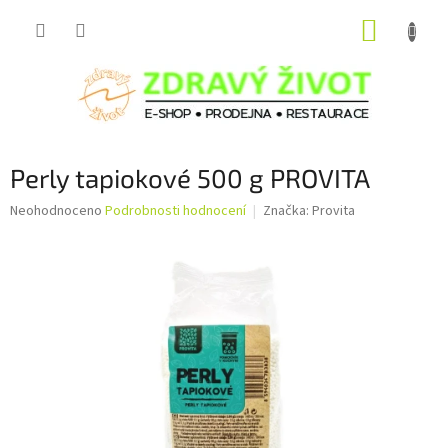
Přejít
NÁKUP
na
obsah
KOŠÍK
Perly tapiokové 500 g PROVITA
Průměrné
Neohodnoceno
Podrobnosti hodnocení
Značka:
Provita
hodnocení
produktu
je
0,0
z
5
hvězdiček.