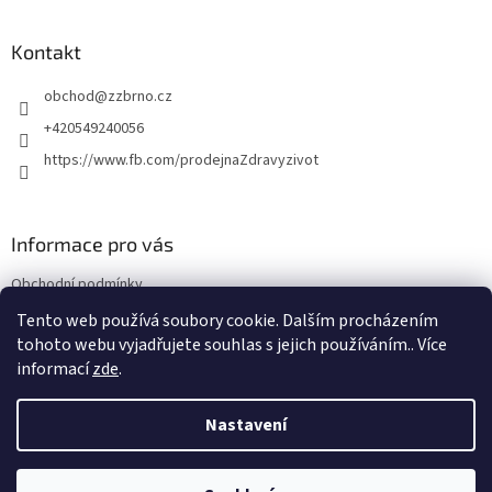
á
p
a
Kontakt
t
obchod
@
zzbrno.cz
í
+420549240056
https://www.fb.com/prodejnaZdravyzivot
Informace pro vás
Obchodní podmínky
Podmínky ochrany osobních údajů
Tento web používá soubory cookie. Dalším procházením
tohoto webu vyjadřujete souhlas s jejich používáním.. Více
informací
zde
.
Vytvořil Shoptet
Nastavení
Copyright 2026
E-shop Zdravý život
. Všechna práva vyhrazena.