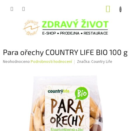
Přejít
NÁKUP
na
obsah
KOŠÍK
Para ořechy COUNTRY LIFE BIO 100 g
Průměrné
Neohodnoceno
Podrobnosti hodnocení
Značka:
Country Life
hodnocení
produktu
je
0,0
z
5
hvězdiček.