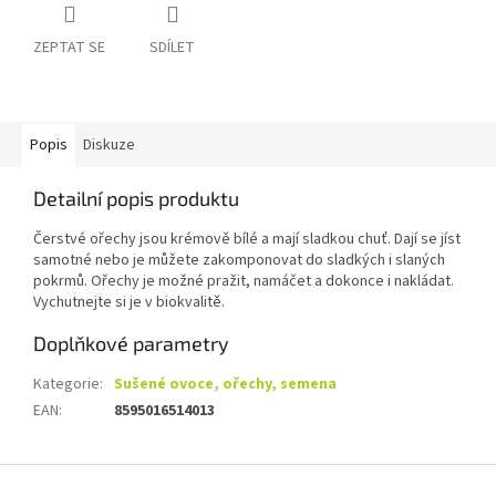
ZEPTAT SE
SDÍLET
Popis
Diskuze
Detailní popis produktu
Čerstvé ořechy jsou krémově bílé a mají sladkou chuť. Dají se jíst
samotné nebo je můžete zakomponovat do sladkých i slaných
pokrmů. Ořechy je možné pražit, namáčet a dokonce i nakládat.
Vychutnejte si je v biokvalitě.
Doplňkové parametry
Kategorie
:
Sušené ovoce, ořechy, semena
EAN
:
8595016514013
Z