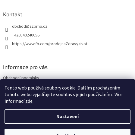
á
p
a
Kontakt
t
obchod
@
zzbrno.cz
í
+420549240056
https://www.fb.com/prodejnaZdravyzivot
Informace pro vás
Obchodní podmínky
Podmínky ochrany osobních údajů
Tento web používá soubory cookie. Dalším procházením
tohoto webu vyjadřujete souhlas s jejich používáním.. Více
informací
zde
.
Vytvořil Shoptet
Nastavení
Copyright 2026
E-shop Zdravý život
. Všechna práva vyhrazena.