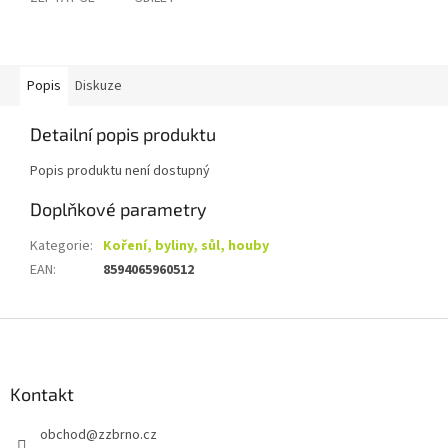
Popis
Diskuze
Detailní popis produktu
Popis produktu není dostupný
Doplňkové parametry
Kategorie
:
Koření, byliny, sůl, houby
EAN
:
8594065960512
Z
á
p
a
Kontakt
t
obchod
@
zzbrno.cz
í