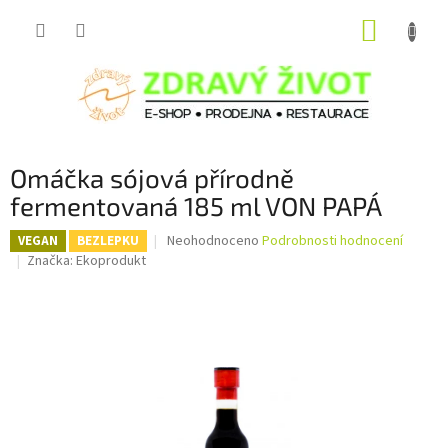
Přejít
NÁKUP
na
obsah
KOŠÍK
Omáčka sójová přírodně
fermentovaná 185 ml VON PAPÁ
Průměrné
Neohodnoceno
Podrobnosti hodnocení
VEGAN
BEZLEPKU
hodnocení
Značka:
Ekoprodukt
produktu
je
0,0
z
5
hvězdiček.