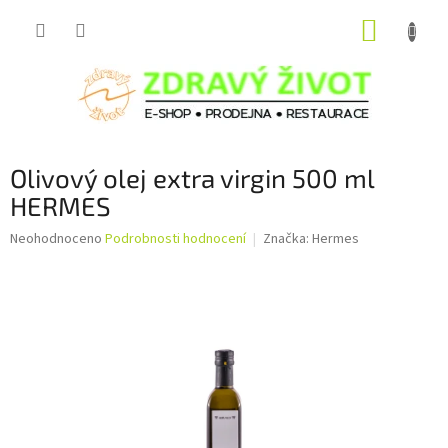
Přejít
NÁKUP
na
obsah
KOŠÍK
Olivový olej extra virgin 500 ml
HERMES
Průměrné
Neohodnoceno
Podrobnosti hodnocení
Značka:
Hermes
hodnocení
produktu
je
0,0
z
5
hvězdiček.