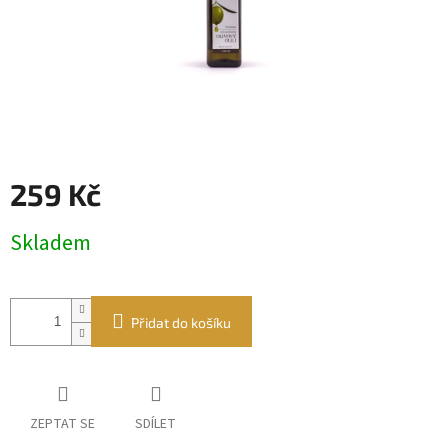
259 Kč
Měrná
Skladem
cena:
Přidat do košíku
ZEPTAT SE
SDÍLET