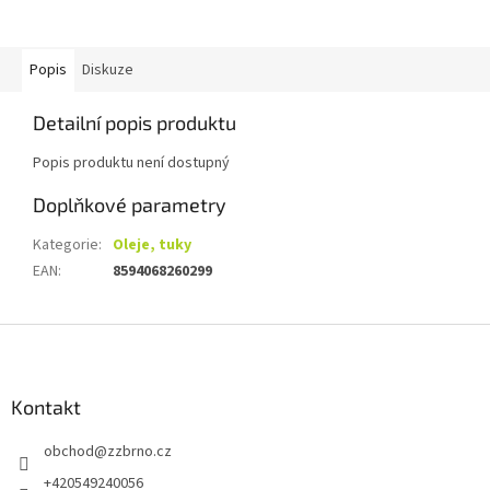
Popis
Diskuze
Detailní popis produktu
Popis produktu není dostupný
Doplňkové parametry
Kategorie
:
Oleje, tuky
EAN
:
8594068260299
Z
á
p
a
Kontakt
t
obchod
@
zzbrno.cz
í
+420549240056