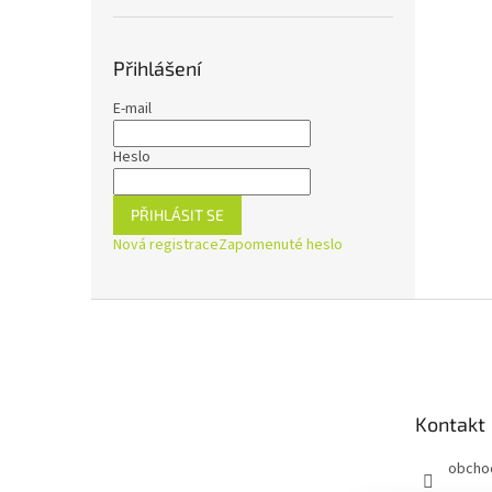
Přihlášení
E-mail
Heslo
PŘIHLÁSIT SE
Nová registrace
Zapomenuté heslo
Z
á
p
a
t
Kontakt
í
obcho