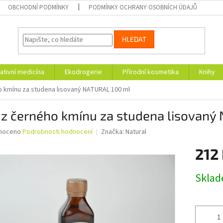
OBCHODNÍ PODMÍNKY
PODMÍNKY OCHRANY OSOBNÍCH ÚDAJŮ
HLEDAT
ativní medicína
Ekodrogerie
Přírodní kosmetika
Knihy
o kmínu za studena lisovaný NATURAL 100 ml
 z černého kmínu za studena lisovaný
né
noceno
Podrobnosti hodnocení
Značka:
Natural
ní
212
u
Měrná
Skla
cena:
ek.