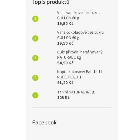
Top 5 produktů
Vafle vanilkove bez cukru
GULLON 60 g
19,50 Kč
Vafle čokoladové bez cukru
GULLON 60 g
19,50 Kč
Cukr přírodní nerafinovaný
NATURAL 1 kg
54,90 Kč
Nápoj kokosový Barista 1 l
RUDE HEALTH
91,20 Kč
Tahini NATURAL 420 g
105 Kč
Facebook