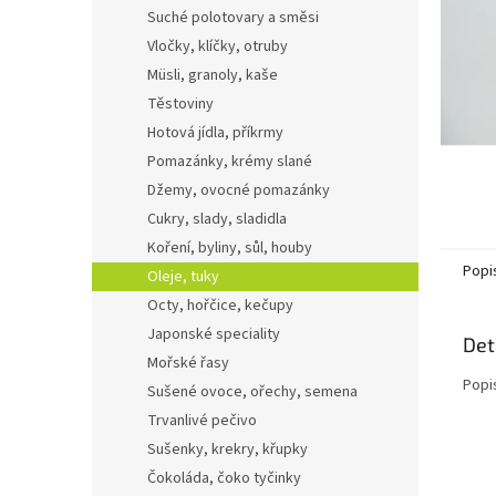
n
Suché polotovary a směsi
e
Vločky, klíčky, otruby
l
Müsli, granoly, kaše
Těstoviny
Hotová jídla, příkrmy
Pomazánky, krémy slané
Džemy, ovocné pomazánky
Cukry, slady, sladidla
Koření, byliny, sůl, houby
Popi
Oleje, tuky
Octy, hořčice, kečupy
Japonské speciality
Det
Mořské řasy
Popi
Sušené ovoce, ořechy, semena
Trvanlivé pečivo
Sušenky, krekry, křupky
Čokoláda, čoko tyčinky