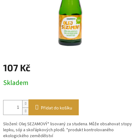
107 Kč
Měrná
Skladem
cena:
Přidat do košíku
Složení: Olej SEZAMOVÝ* lisovaný za studena. Může obsahovat stopy
lepku, sóji a skořápkových plodů. *produkt kontrolovaného
ekologického zemědělství