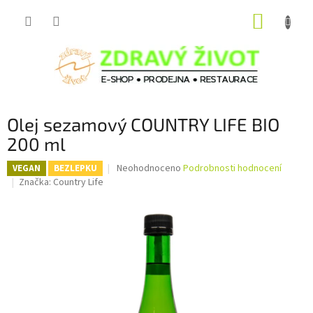
Přejít
NÁKUP
na
obsah
KOŠÍK
Olej sezamový COUNTRY LIFE BIO
200 ml
Průměrné
Neohodnoceno
Podrobnosti hodnocení
VEGAN
BEZLEPKU
hodnocení
Značka:
Country Life
produktu
je
0,0
z
5
hvězdiček.