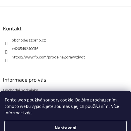
Z
á
p
a
Kontakt
t
obchod
@
zzbrno.cz
í
+420549240056
https://www.fb.com/prodejnaZdravyzivot
Informace pro vás
Obchodní podmínky
Podmínky ochrany osobních údajů
Tento web používá soubory cookie. Dalším procházením
tohoto webu vyjadřujete souhlas s jejich používáním.. Více
informací
zde
.
Vytvořil Shoptet
Nastavení