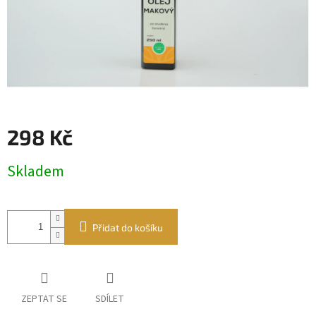
298 Kč
Měrná
Skladem
cena:
Přidat do košíku
ZEPTAT SE
SDÍLET