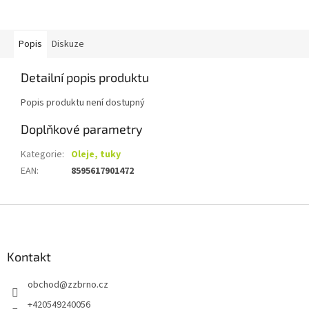
Popis
Diskuze
Detailní popis produktu
Popis produktu není dostupný
Doplňkové parametry
Kategorie
:
Oleje, tuky
EAN
:
8595617901472
Z
á
p
a
Kontakt
t
obchod
@
zzbrno.cz
í
+420549240056