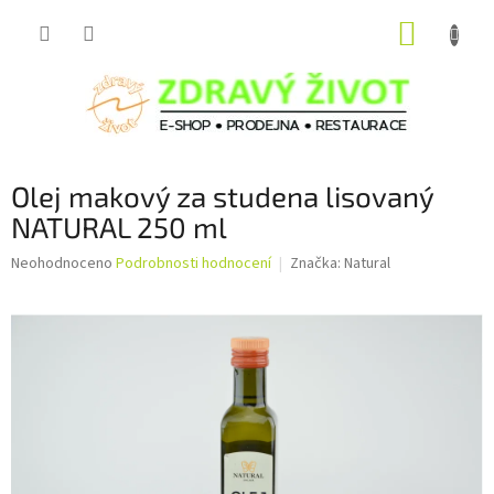
Přejít
NÁKUP
na
obsah
KOŠÍK
Olej makový za studena lisovaný
NATURAL 250 ml
Průměrné
Neohodnoceno
Podrobnosti hodnocení
Značka:
Natural
hodnocení
produktu
je
0,0
z
5
hvězdiček.