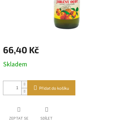
66,40 Kč
Měrná
Skladem
cena:
Přidat do košíku
ZEPTAT SE
SDÍLET