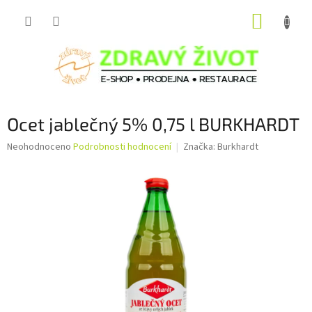
Přejít
NÁKUP
na
obsah
KOŠÍK
Ocet jablečný 5% 0,75 l BURKHARDT
Průměrné
Neohodnoceno
Podrobnosti hodnocení
Značka:
Burkhardt
hodnocení
produktu
je
0,0
z
5
hvězdiček.