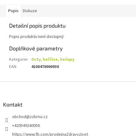
Popis
Diskuze
Detailní popis produktu
Popis produktu není dostupný
Doplňkové parametry
Kategorie
:
Octy, hořčice, kečupy
EAN
:
4100470000930
Z
á
p
a
Kontakt
t
obchod
@
zzbrno.cz
í
+420549240056
https://www.fb.com/prodejnaZdravyzivot