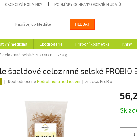
OBCHODNÍ PODMÍNKY
PODMÍNKY OCHRANY OSOBNÍCH ÚDAJŮ
HLEDAT
ativní medicína
Ekodrogerie
Přírodní kosmetika
Knihy
é celozrnné selské PROBIO BIO 250 g
e špaldové celozrnné selské PROBIO 
Průměrné
Neohodnoceno
Podrobnosti hodnocení
Značka:
ProBio
hodnocení
produktu
56,
je
0,0
Měrná
Skla
z
cena:
5
hvězdiček.