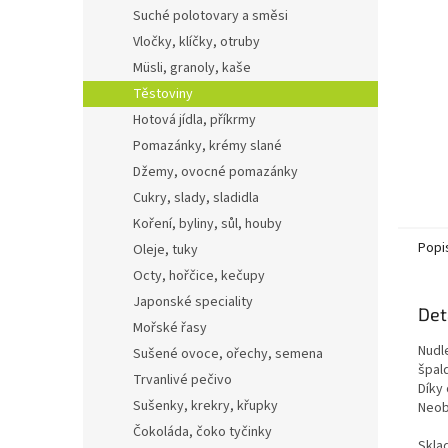
n
Suché polotovary a směsi
e
Vločky, klíčky, otruby
l
Müsli, granoly, kaše
Těstoviny
Hotová jídla, příkrmy
Pomazánky, krémy slané
Džemy, ovocné pomazánky
Cukry, slady, sladidla
Koření, byliny, sůl, houby
Popi
Oleje, tuky
Octy, hořčice, kečupy
Japonské speciality
Det
Mořské řasy
Nudl
Sušené ovoce, ořechy, semena
špal
Trvanlivé pečivo
Díky
Sušenky, krekry, křupky
Neob
Čokoláda, čoko tyčinky
Sklad