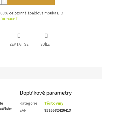
 100% celozrnná špaldová mouka BIO
informace
ZEPTAT SE
SDÍLET
Doplňkové parametry
le
Kategorie
:
Těstoviny
omáčkám.
EAN
:
8595582426413
.