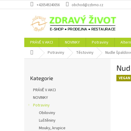
Přejít
+420549240056
obchod@zzbrno.cz
na
obsah
PRÁVĚ V AKCI
NOVINKY
Potraviny
Altern
Domů
Potraviny
Těstoviny
Nudle špaldov
P
Nudl
o
Přeskočit
s
Kategorie
kategorie
VEGAN
t
r
PRÁVĚ V AKCI
a
NOVINKY
n
Potraviny
n
í
Obiloviny
p
Luštěniny
a
Mouky, krupice