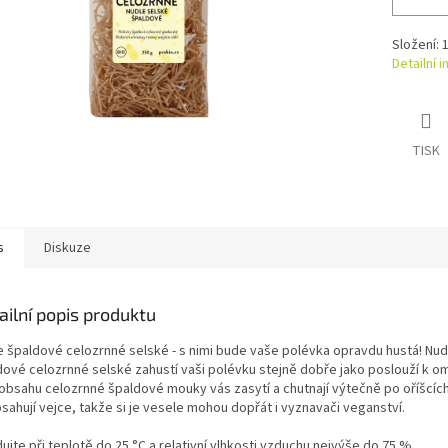
Složení:
Detailní 
TISK
s
Diskuze
ailní popis produktu
e špaldové celozrnné selské - s nimi bude vaše polévka opravdu hustá! Nud
dové celozrnné selské zahustí vaši polévku stejně dobře jako poslouží k 
 obsahu celozrnné špaldové mouky vás zasytí a chutnají výtečně po oříšcích
sahují vejce, takže si je vesele mohou dopřát i vyznavači veganství.
ujte při teplotě do 25 °C a relativní vlhkosti vzduchu nejvýše do 75 %.