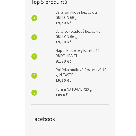
Top 5 produktů
Vafle vanilkove bez cukru
GULLON 60 g
19,50 Kč
Vafle čokoladové bez cukru
GULLON 60 g
19,50 Kč
Nápoj kokosový Barista 1 l
RUDE HEALTH
91,20 Kč
Polévka nudlová česneková 60
g IN TASTE
10,70 Kč
Tahini NATURAL 420 g
105 Kč
Facebook