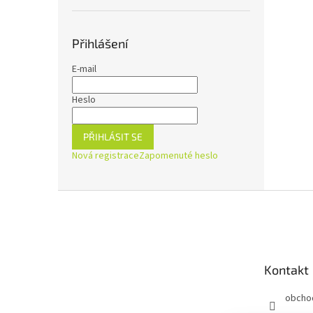
Přihlášení
E-mail
Heslo
PŘIHLÁSIT SE
Nová registrace
Zapomenuté heslo
Z
á
p
a
t
Kontakt
í
obcho