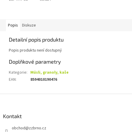
Popis
Diskuze
Detailní popis produktu
Popis produktu není dostupný
Doplňkové parametry
Kategorie
:
Müsli, granoly, kaše
EAN
:
8594010190476
Z
á
p
a
Kontakt
t
obchod
@
zzbrno.cz
í