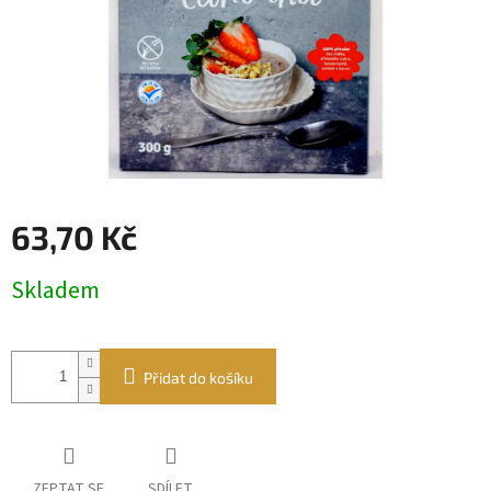
63,70 Kč
Měrná
Skladem
cena:
Přidat do košíku
ZEPTAT SE
SDÍLET