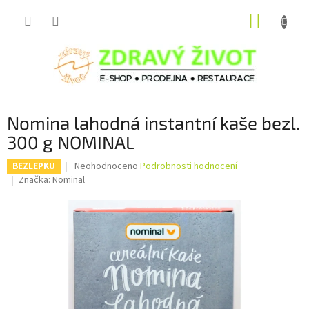
Přejít
NÁKUP
na
obsah
KOŠÍK
Nomina lahodná instantní kaše bezl.
300 g NOMINAL
Průměrné
Neohodnoceno
Podrobnosti hodnocení
BEZLEPKU
hodnocení
Značka:
Nominal
produktu
je
0,0
z
5
hvězdiček.