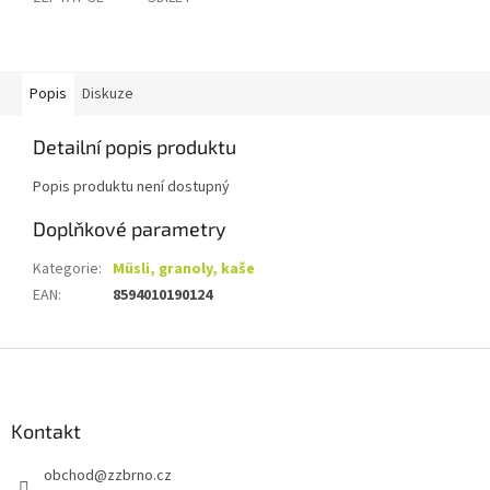
Popis
Diskuze
Detailní popis produktu
Popis produktu není dostupný
Doplňkové parametry
Kategorie
:
Müsli, granoly, kaše
EAN
:
8594010190124
Z
á
p
a
Kontakt
t
obchod
@
zzbrno.cz
í