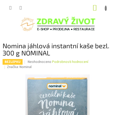
Přejít
NÁKUP
na
obsah
KOŠÍK
Nomina jáhlová instantní kaše bezl.
300 g NOMINAL
Průměrné
Neohodnoceno
Podrobnosti hodnocení
BEZLEPKU
hodnocení
Značka:
Nominal
produktu
je
0,0
z
5
hvězdiček.