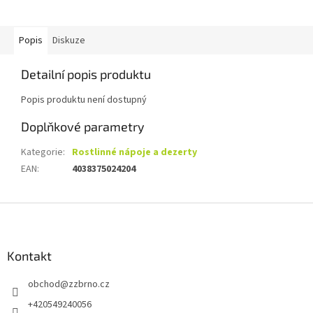
Popis
Diskuze
Detailní popis produktu
Popis produktu není dostupný
Doplňkové parametry
Kategorie
:
Rostlinné nápoje a dezerty
EAN
:
4038375024204
Z
á
p
a
Kontakt
t
obchod
@
zzbrno.cz
í
+420549240056