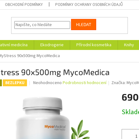
OBCHODNÍ PODMÍNKY
PODMÍNKY OCHRANY OSOBNÍCH ÚDAJŮ
HLEDAT
ativní medicína
Ekodrogerie
Přírodní kosmetika
Knihy
MyStress 90x500mg MycoMedica
tress 90x500mg MycoMedica
Průměrné
Neohodnoceno
Podrobnosti hodnocení
Značka:
MycoM
BEZLEPKU
hodnocení
produktu
690
je
0,0
Měrná
Skla
z
cena:
5
hvězdiček.