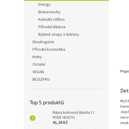
n
Energy
e
Biobachovky
l
Koloidní stříbro
Přírodní lékárna
Bylinné sirupy a tinktury
Ekodrogerie
Přírodní kosmetika
Knihy
Ostatní
Popi
VEGAN
BEZLEPKU
Det
MySt
Top 5 produktů
harm
zlep
Nápoj kokosový Barista 1 l
nero
RUDE HEALTH
91,20 Kč
neuk