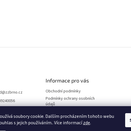
Informace pro vás
Obchodní podmínky
d
@
zzbrno.cz
Podmínky ochrany osobních
49240056
údajů
//www.fb.com/prod
ravyzivot
oužívá soubory cookie. Dalším procházením tohoto webu
ouhlas s jejich používáním.. Více informací
zde
.