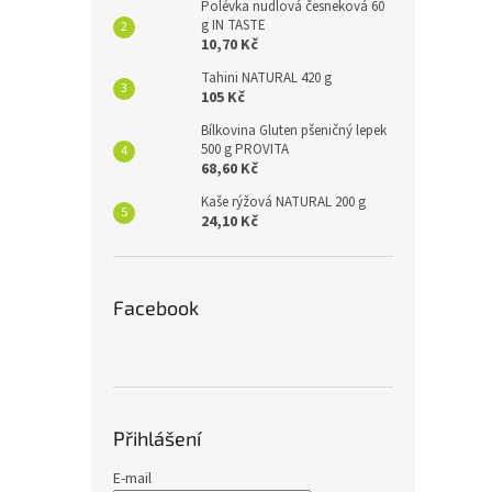
Polévka nudlová česneková 60
g IN TASTE
10,70 Kč
Tahini NATURAL 420 g
105 Kč
Bílkovina Gluten pšeničný lepek
500 g PROVITA
68,60 Kč
Kaše rýžová NATURAL 200 g
24,10 Kč
Facebook
Přihlášení
E-mail