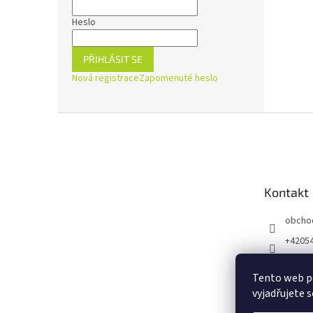
Heslo
PŘIHLÁSIT SE
Nová registrace
Zapomenuté heslo
Z
á
p
a
t
Kontakt
í
obcho
+4205
https:
ejnaZd
Tento web p
vyjadřujete s