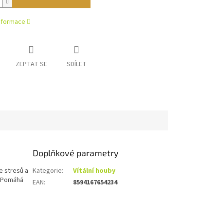
informace
ZEPTAT SE
SDÍLET
Doplňkové parametry
e stresů a
Kategorie
:
Vítální houby
. Pomáhá
EAN
:
8594167654234