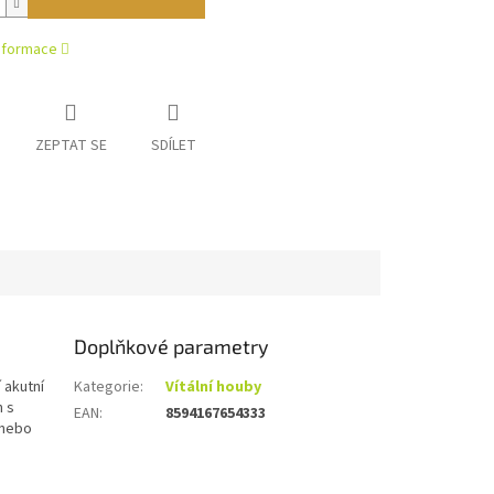
informace
ZEPTAT SE
SDÍLET
Doplňkové parametry
 akutní
Kategorie
:
Vítální houby
h s
EAN
:
8594167654333
 nebo