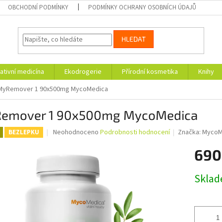
OBCHODNÍ PODMÍNKY
PODMÍNKY OCHRANY OSOBNÍCH ÚDAJŮ
HLEDAT
ativní medicína
Ekodrogerie
Přírodní kosmetika
Knihy
MyRemover 1 90x500mg MycoMedica
emover 1 90x500mg MycoMedica
Průměrné
Neohodnoceno
Podrobnosti hodnocení
Značka:
MycoM
BEZLEPKU
hodnocení
produktu
690
je
0,0
Měrná
Skla
z
cena:
5
hvězdiček.