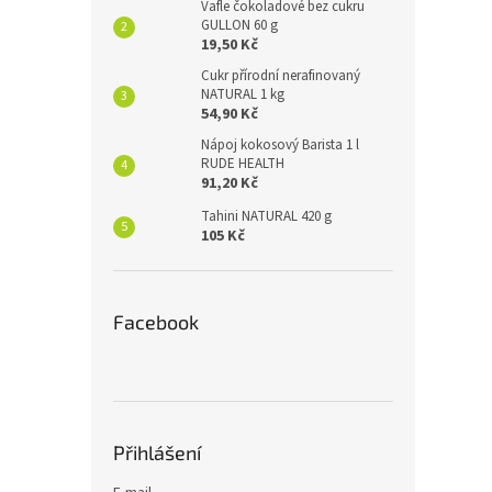
Vafle čokoladové bez cukru
GULLON 60 g
19,50 Kč
Cukr přírodní nerafinovaný
NATURAL 1 kg
54,90 Kč
Nápoj kokosový Barista 1 l
RUDE HEALTH
91,20 Kč
Tahini NATURAL 420 g
105 Kč
Facebook
Přihlášení