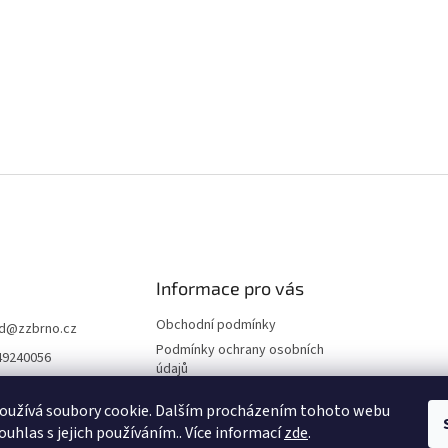
Informace pro vás
Obchodní podmínky
d
@
zzbrno.cz
Podmínky ochrany osobních
49240056
údajů
//www.fb.com/prod
ravyzivot
oužívá soubory cookie. Dalším procházením tohoto webu
ouhlas s jejich používáním.. Více informací
zde
.