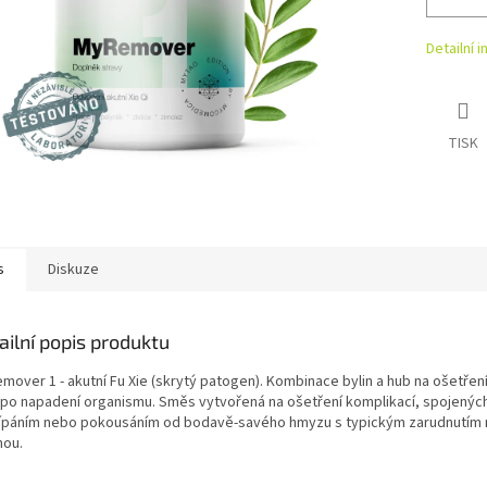
Detailní 
TISK
s
Diskuze
ailní popis produktu
mover 1 - akutní Fu Xie (skrytý patogen). Kombinace bylin a hub na ošetření
 po napadení organismu. Směs vytvořená na ošetření komplikací, spojenýc
ípáním nebo pokousáním od bodavě-savého hmyzu s typickým zarudnutím
nou.