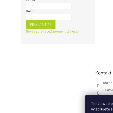
E-mail
Heslo
PŘIHLÁSIT SE
Nová registrace
Zapomenuté heslo
Z
á
p
a
t
Kontakt
í
obcho
+4205
https:
ejnaZd
Tento web p
vyjadřujete s