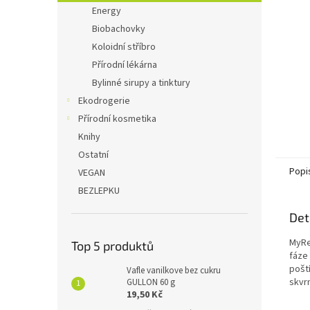
n
Energy
e
Biobachovky
l
Koloidní stříbro
Přírodní lékárna
Bylinné sirupy a tinktury
Ekodrogerie
Přírodní kosmetika
Knihy
Ostatní
Popi
VEGAN
BEZLEPKU
Det
MyRe
Top 5 produktů
fáze
pošt
Vafle vanilkove bez cukru
skvr
GULLON 60 g
19,50 Kč