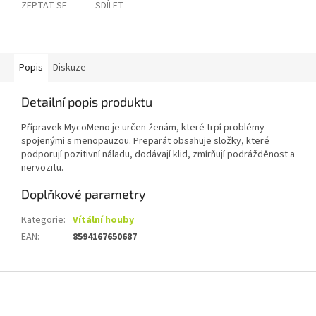
ZEPTAT SE
SDÍLET
Popis
Diskuze
Detailní popis produktu
Přípravek MycoMeno je určen ženám, které trpí problémy
spojenými s menopauzou. Preparát obsahuje složky, které
podporují pozitivní náladu, dodávají klid, zmírňují podrážděnost a
nervozitu.
Doplňkové parametry
Kategorie
:
Vítální houby
EAN
:
8594167650687
Z
á
p