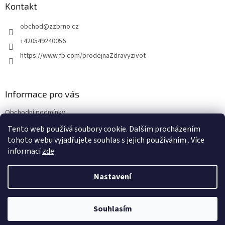
a
Kontakt
t
obchod
@
zzbrno.cz
í
+420549240056
https://www.fb.com/prodejnaZdravyzivot
Informace pro vás
Obchodní podmínky
Podmínky ochrany osobních údajů
Tento web používá soubory cookie. Dalším procházením
tohoto webu vyjadřujete souhlas s jejich používáním.. Více
informací
zde
.
Vytvořil Shoptet
Nastavení
Copyright 2026
E-shop Zdravý život
. Všechna práva vyhrazena.
Souhlasím