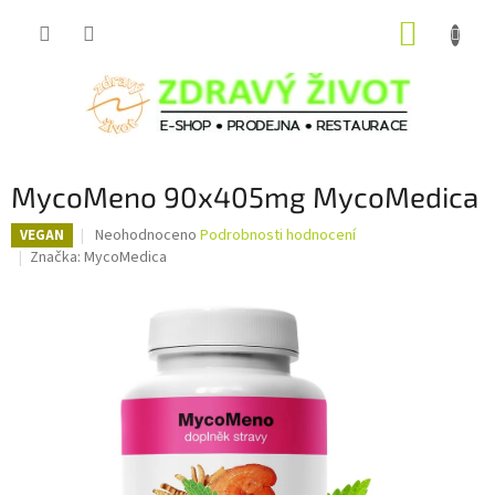
Přejít
NÁKUP
na
obsah
KOŠÍK
MycoMeno 90x405mg MycoMedica
Průměrné
Neohodnoceno
Podrobnosti hodnocení
VEGAN
hodnocení
Značka:
MycoMedica
produktu
je
0,0
z
5
hvězdiček.