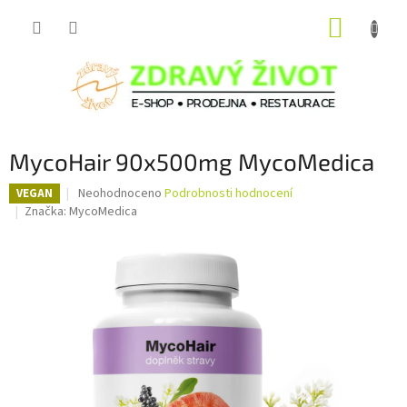
Přejít
NÁKUP
na
obsah
KOŠÍK
MycoHair 90x500mg MycoMedica
Průměrné
Neohodnoceno
Podrobnosti hodnocení
VEGAN
hodnocení
Značka:
MycoMedica
produktu
je
0,0
z
5
hvězdiček.