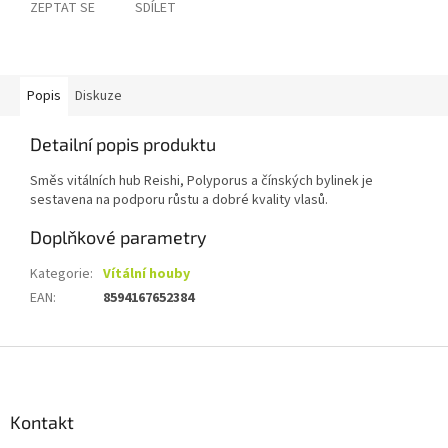
ZEPTAT SE
SDÍLET
Popis
Diskuze
Detailní popis produktu
Směs vitálních hub Reishi, Polyporus a čínských bylinek je
sestavena na podporu růstu a dobré kvality vlasů.
Doplňkové parametry
Kategorie
:
Vítální houby
EAN
:
8594167652384
Z
á
p
a
Kontakt
t