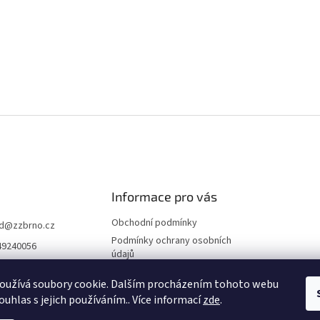
Informace pro vás
Obchodní podmínky
d
@
zzbrno.cz
Podmínky ochrany osobních
49240056
údajů
//www.fb.com/prod
ravyzivot
oužívá soubory cookie. Dalším procházením tohoto webu
ouhlas s jejich používáním.. Více informací
zde
.