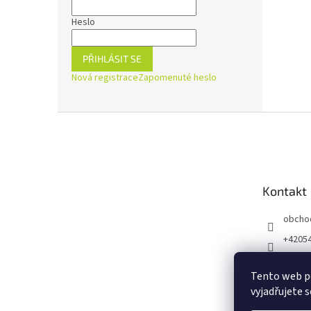
Heslo
PŘIHLÁSIT SE
Nová registrace
Zapomenuté heslo
Z
á
p
a
t
Kontakt
í
obcho
+4205
https:
ejnaZd
Tento web p
vyjadřujete s