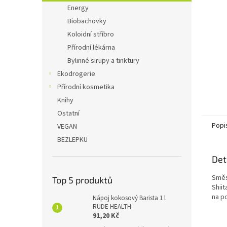
n
Energy
e
Biobachovky
l
Koloidní stříbro
Přírodní lékárna
Bylinné sirupy a tinktury
Ekodrogerie
Přírodní kosmetika
Knihy
Ostatní
Popi
VEGAN
BEZLEPKU
Det
Směs
Top 5 produktů
Shii
na p
Nápoj kokosový Barista 1 l
RUDE HEALTH
91,20 Kč