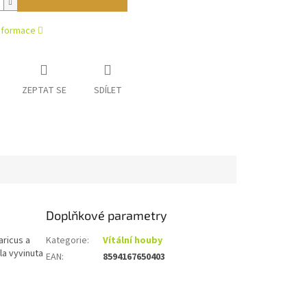
informace
ZEPTAT SE
SDÍLET
Doplňkové parametry
ricus a
Kategorie
:
Vítální houby
la vyvinuta
EAN
:
8594167650403