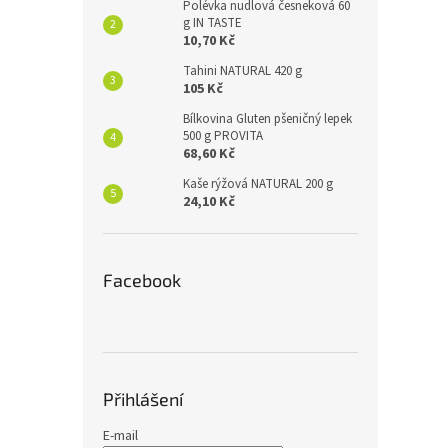
Polévka nudlová česneková 60
g IN TASTE
10,70 Kč
Tahini NATURAL 420 g
105 Kč
Bílkovina Gluten pšeničný lepek
500 g PROVITA
68,60 Kč
Kaše rýžová NATURAL 200 g
24,10 Kč
Facebook
Přihlášení
E-mail