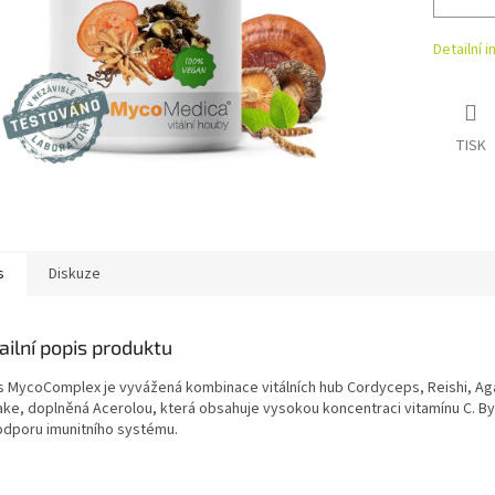
Detailní 
TISK
s
Diskuze
ailní popis produktu
 MycoComplex je vyvážená kombinace vitálních hub Cordyceps, Reishi, Aga
take, doplněná Acerolou, která obsahuje vysokou koncentraci vitamínu C. By
odporu imunitního systému.