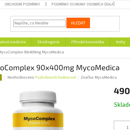
OBCHODNÍ PODMÍNKY
PODMÍNKY OCHRANY OSOBNÍCH ÚDAJŮ
HLEDAT
ativní medicína
Ekodrogerie
Přírodní kosmetika
Knihy
MycoComplex 90x400mg MycoMedica
oComplex 90x400mg MycoMedica
Průměrné
Neohodnoceno
Podrobnosti hodnocení
Značka:
MycoMedica
hodnocení
produktu
490
je
0,0
Měrná
Skla
z
cena:
5
hvězdiček.