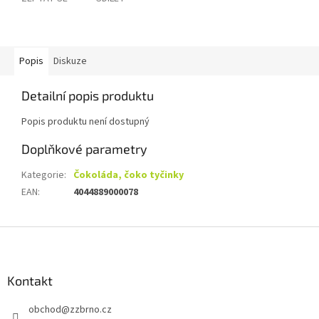
Popis
Diskuze
Detailní popis produktu
Popis produktu není dostupný
Doplňkové parametry
Kategorie
:
Čokoláda, čoko tyčinky
EAN
:
4044889000078
Z
á
p
a
Kontakt
t
obchod
@
zzbrno.cz
í