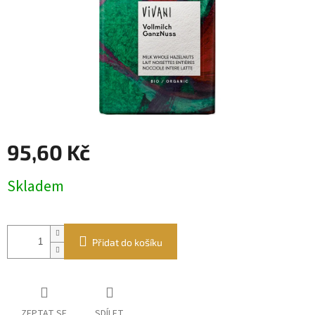
95,60 Kč
Měrná
Skladem
cena:
Přidat do košíku
ZEPTAT SE
SDÍLET