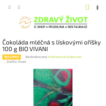
Přejít
NÁKUP
na
obsah
KOŠÍK
Čokoláda mléčná s lískovými oříšky
100 g BIO VIVANI
Průměrné
Neohodnoceno
Podrobnosti hodnocení
BEZLEPKU
hodnocení
Značka:
Vivani
produktu
je
0,0
z
5
hvězdiček.