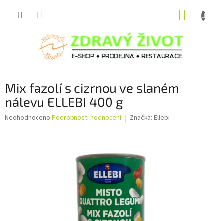
Přejít
NÁKUP
na
obsah
KOŠÍK
Mix fazolí s cizrnou ve slaném
nálevu ELLEBI 400 g
Průměrné
Neohodnoceno
Podrobnosti hodnocení
Značka:
Ellebi
hodnocení
produktu
je
0,0
z
5
hvězdiček.