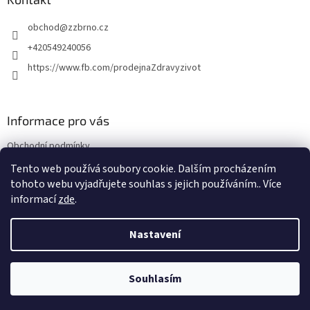
t
obchod
@
zzbrno.cz
í
+420549240056
https://www.fb.com/prodejnaZdravyzivot
Informace pro vás
Obchodní podmínky
Podmínky ochrany osobních údajů
Tento web používá soubory cookie. Dalším procházením
tohoto webu vyjadřujete souhlas s jejich používáním.. Více
informací
zde
.
Vytvořil Shoptet
Nastavení
Copyright 2026
E-shop Zdravý život
. Všechna práva vyhrazena.
Souhlasím
NajduZboží.cz