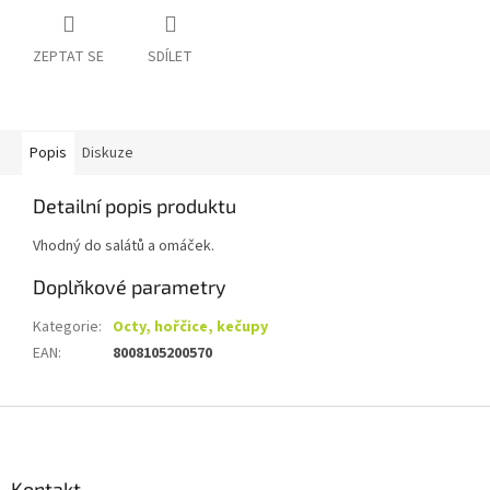
ZEPTAT SE
SDÍLET
Popis
Diskuze
Detailní popis produktu
Vhodný do salátů a omáček.
Doplňkové parametry
Kategorie
:
Octy, hořčice, kečupy
EAN
:
8008105200570
Z
á
p
a
Kontakt