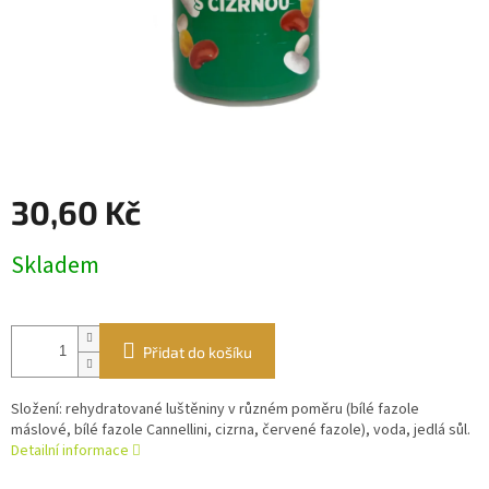
30,60 Kč
Měrná
Skladem
cena:
Přidat do košíku
Složení: rehydratované luštěniny v různém poměru (bílé fazole
máslové, bílé fazole Cannellini, cizrna, červené fazole), voda, jedlá sůl.
Detailní informace