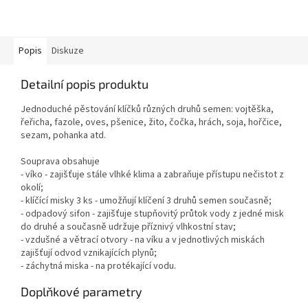
Popis
Diskuze
Detailní popis produktu
Jednoduché pěstování klíčků různých druhů semen: vojtěška,
řeřicha, fazole, oves, pšenice, žito, čočka, hrách, soja, hořčice,
sezam, pohanka atd.
Souprava obsahuje
- víko - zajišťuje stále vlhké klima a zabraňuje přístupu nečistot z
okolí;
- klíčící misky 3 ks - umožňují klíčení 3 druhů semen současně;
- odpadový sifon - zajišťuje stupňovitý průtok vody z jedné misk
do druhé a současně udržuje příznivý vlhkostní stav;
- vzdušné a větrací otvory - na víku a v jednotlivých miskách
zajišťují odvod vznikajících plynů;
- záchytná miska - na protékající vodu.
Doplňkové parametry