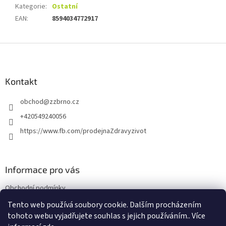
Kategorie
:
Ostatní
EAN
:
8594034772917
Z
á
p
a
Kontakt
t
obchod
@
zzbrno.cz
í
+420549240056
https://www.fb.com/prodejnaZdravyzivot
Informace pro vás
Obchodní podmínky
Podmínky ochrany osobních údajů
Tento web používá soubory cookie. Dalším procházením
tohoto webu vyjadřujete souhlas s jejich používáním.. Více