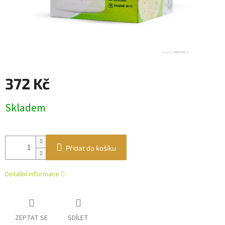
372 Kč
Měrná
Skladem
cena:
Přidat do košíku
Detailní informace
ZEPTAT SE
SDÍLET