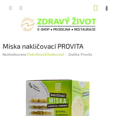
Přejít
NÁKUP
na
obsah
KOŠÍK
Miska nakličovací PROVITA
Průměrné
Neohodnoceno
Podrobnosti hodnocení
Značka:
Provita
hodnocení
produktu
je
0,0
z
5
hvězdiček.