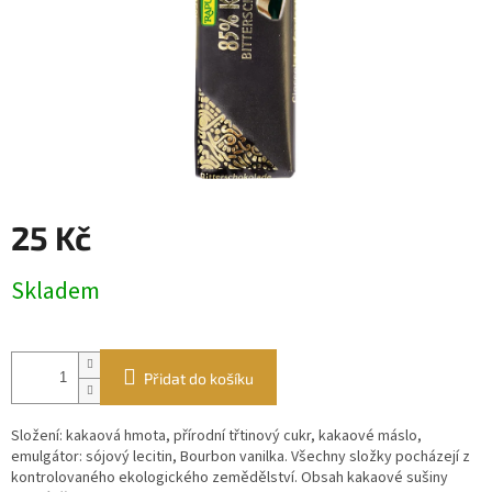
25 Kč
Měrná
Skladem
cena:
Přidat do košíku
Složení: kakaová hmota, přírodní třtinový cukr, kakaové máslo,
emulgátor: sójový lecitin, Bourbon vanilka. Všechny složky pocházejí z
kontrolovaného ekologického zemědělství. Obsah kakaové sušiny