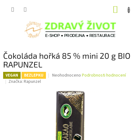
Přejít
NÁKUP
na
obsah
KOŠÍK
Čokoláda hořká 85 % mini 20 g BIO
RAPUNZEL
Průměrné
Neohodnoceno
Podrobnosti hodnocení
VEGAN
BEZLEPKU
hodnocení
Značka:
Rapunzel
produktu
je
0,0
z
5
hvězdiček.