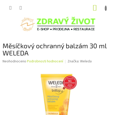
Přejít
NÁKUP
na
obsah
KOŠÍK
Měsíčkový ochranný balzám 30 ml
WELEDA
Průměrné
Neohodnoceno
Podrobnosti hodnocení
Značka:
Weleda
hodnocení
produktu
je
0,0
z
5
hvězdiček.