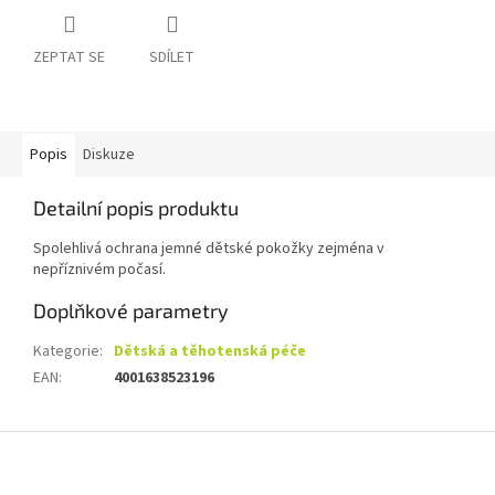
ZEPTAT SE
SDÍLET
Popis
Diskuze
Detailní popis produktu
Spolehlivá ochrana jemné dětské pokožky zejména v
nepříznivém počasí.
Doplňkové parametry
Kategorie
:
Dětská a těhotenská péče
EAN
:
4001638523196
Z
á
p