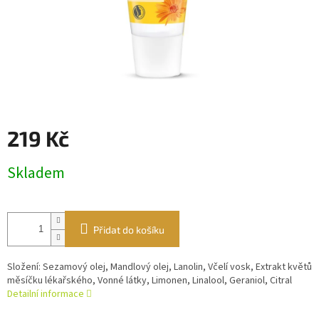
219 Kč
Měrná
Skladem
cena:
Přidat do košíku
Složení: Sezamový olej, Mandlový olej, Lanolin, Včelí vosk, Extrakt květů
měsíčku lékařského, Vonné látky, Limonen, Linalool, Geraniol, Citral
Detailní informace