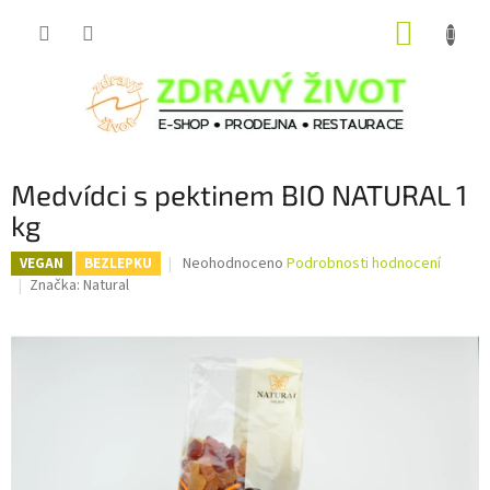
Přejít
NÁKUP
na
obsah
KOŠÍK
Medvídci s pektinem BIO NATURAL 1
kg
Průměrné
Neohodnoceno
Podrobnosti hodnocení
VEGAN
BEZLEPKU
hodnocení
Značka:
Natural
produktu
je
0,0
z
5
hvězdiček.