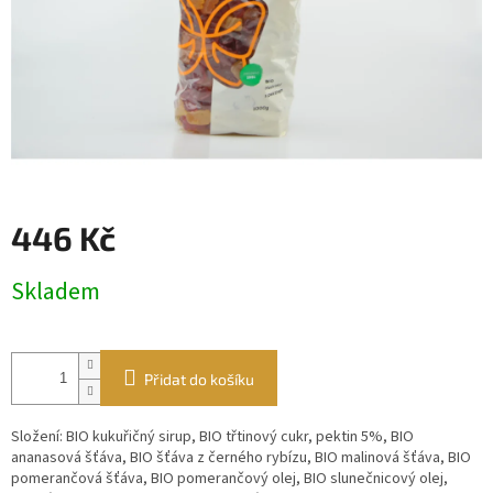
446 Kč
Měrná
Skladem
cena:
Přidat do košíku
Složení: BIO kukuřičný sirup, BIO třtinový cukr, pektin 5%, BIO
ananasová šťáva, BIO šťáva z černého rybízu, BIO malinová šťáva, BIO
pomerančová šťáva, BIO pomerančový olej, BIO slunečnicový olej,