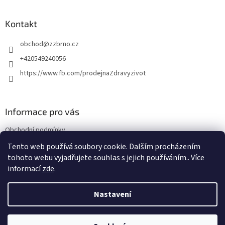
á
p
a
Kontakt
t
obchod
@
zzbrno.cz
í
+420549240056
https://www.fb.com/prodejnaZdravyzivot
Informace pro vás
Obchodní podmínky
Podmínky ochrany osobních údajů
Tento web používá soubory cookie. Dalším procházením
tohoto webu vyjadřujete souhlas s jejich používáním.. Více
informací
zde
.
Vytvořil Shoptet
Nastavení
Copyright 2026
E-shop Zdravý život
. Všechna práva vyhrazena.