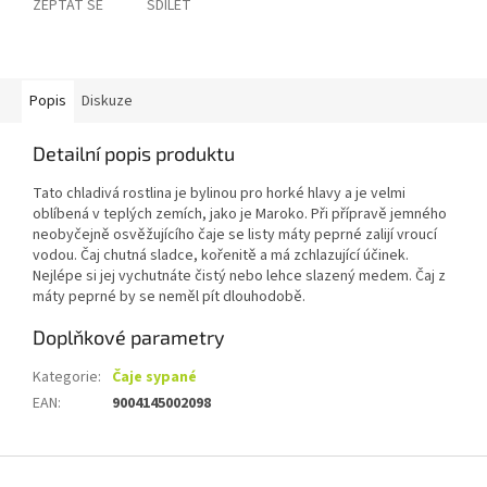
ZEPTAT SE
SDÍLET
Popis
Diskuze
Detailní popis produktu
Tato chladivá rostlina je bylinou pro horké hlavy a je velmi
oblíbená v teplých zemích, jako je Maroko. Při přípravě jemného
neobyčejně osvěžujícího čaje se listy máty peprné zalijí vroucí
vodou. Čaj chutná sladce, kořenitě a má zchlazující účinek.
Nejlépe si jej vychutnáte čistý nebo lehce slazený medem. Čaj z
máty peprné by se neměl pít dlouhodobě.
Doplňkové parametry
Kategorie
:
Čaje sypané
EAN
:
9004145002098
Z