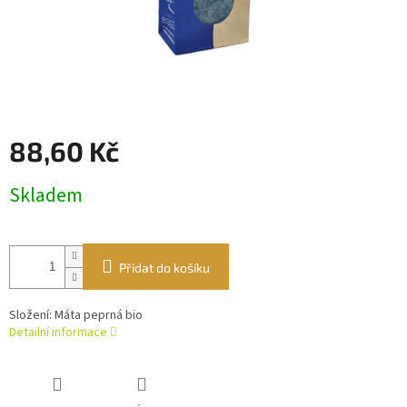
88,60 Kč
Měrná
Skladem
cena:
Přidat do košíku
Složení: Máta peprná bio
Detailní informace