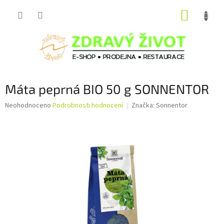
Přejít
NÁKUP
na
obsah
KOŠÍK
Máta peprná BIO 50 g SONNENTOR
Průměrné
Neohodnoceno
Podrobnosti hodnocení
Značka:
Sonnentor
hodnocení
produktu
je
0,0
z
5
hvězdiček.