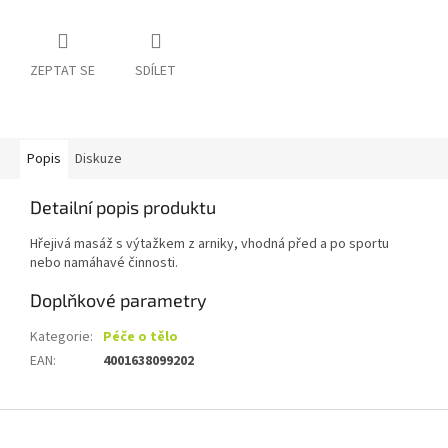
ZEPTAT SE
SDÍLET
Popis
Diskuze
Detailní popis produktu
Hřejivá masáž s výtažkem z arniky, vhodná před a po sportu
nebo namáhavé činnosti.
Doplňkové parametry
Kategorie
:
Péče o tělo
EAN
:
4001638099202
Z
á