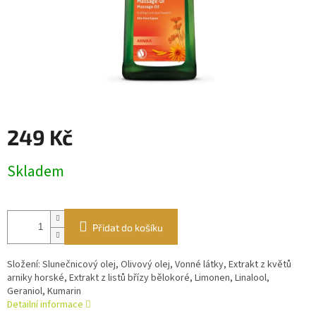
249 Kč
Měrná
Skladem
cena:
Přidat do košíku
Složení: Slunečnicový olej, Olivový olej, Vonné látky, Extrakt z květů
arniky horské, Extrakt z listů břízy bělokoré, Limonen, Linalool,
Geraniol, Kumarin
Detailní informace