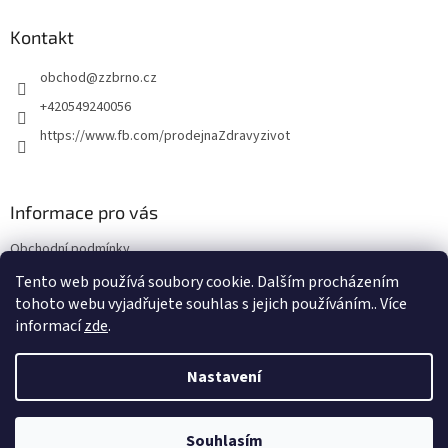
p
a
Kontakt
t
obchod
@
zzbrno.cz
í
+420549240056
https://www.fb.com/prodejnaZdravyzivot
Informace pro vás
Obchodní podmínky
Podmínky ochrany osobních údajů
Tento web používá soubory cookie. Dalším procházením
tohoto webu vyjadřujete souhlas s jejich používáním.. Více
informací
zde
.
Vytvořil Shoptet
Nastavení
Copyright 2026
E-shop Zdravý život
. Všechna práva vyhrazena.
Souhlasím