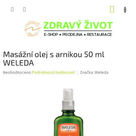
Přejít
NÁKUP
na
obsah
KOŠÍK
Masážní olej s arnikou 50 ml
WELEDA
Průměrné
Neohodnoceno
Podrobnosti hodnocení
Značka:
Weleda
hodnocení
produktu
je
0,0
z
5
hvězdiček.