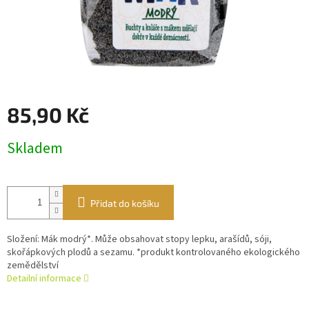
85,90 Kč
Měrná
Skladem
cena:
Přidat do košíku
Složení: Mák modrý*. Může obsahovat stopy lepku, arašídů, sóji,
skořápkových plodů a sezamu. *produkt kontrolovaného ekologického
zemědělství
Detailní informace