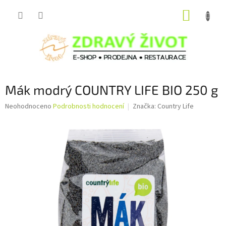
Přejít
NÁKUP
na
obsah
KOŠÍK
Mák modrý COUNTRY LIFE BIO 250 g
Průměrné
Neohodnoceno
Podrobnosti hodnocení
Značka:
Country Life
hodnocení
produktu
je
0,0
z
5
hvězdiček.