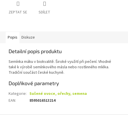
ZEPTAT SE
SDÍLET
Popis
Diskuze
Detailní popis produktu
Semínka máku v biokvalitě. Široké využití při pečení. Vhodné
také k výrobě semínkového másla nebo rostlinného mléka.
Tradiční součást české kuchyně.
Doplňkové parametry
Kategorie
:
Sušené ovoce, ořechy, semena
EAN
:
8595016513214
Z
á