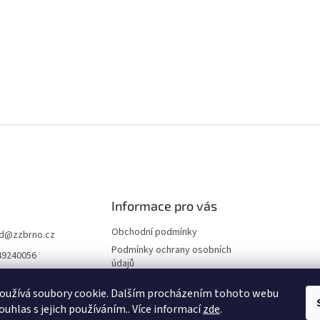
Informace pro vás
Obchodní podmínky
d
@
zzbrno.cz
Podmínky ochrany osobních
49240056
údajů
//www.fb.com/prod
ravyzivot
oužívá soubory cookie. Dalším procházením tohoto webu
ouhlas s jejich používáním.. Více informací
zde
.