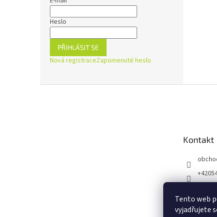
E-mail
Heslo
PŘIHLÁSIT SE
Nová registrace
Zapomenuté heslo
Z
á
p
a
t
Kontakt
í
obcho
+4205
https:
ejnaZd
Tento web p
vyjadřujete s