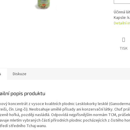
Účinná lá
Kapsle: k
Detailní 
TISK
s
Diskuze
ailní popis produktu
kový koncentrát z vysoce kvalitních plodnic Lesklokorky lesklé (Ganoderma
Reiši, čín. Ling-či). Neobsahuje umělé přísady ani konzervační látky. Chuť prá
ozeně hořká, později nasládlá. Odpovídá nejpřísnějším normám TCM, práše
ravuje mletím vybraných částí přírodních plodnic pocházejících z čistého h
tředí středního Tchaj-wanu.