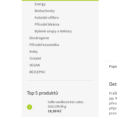
n
Energy
e
Biobachovky
l
Koloidní stříbro
Přírodní lékárna
Bylinné sirupy a tinktury
Ekodrogerie
Přírodní kosmetika
Knihy
Ostatní
VEGAN
Popi
BEZLEPKU
Det
Top 5 produktů
Práš
jap. 
Vafle vanilkove bez cukru
přir
GULLON 60 g
přip
19,50 Kč
pros