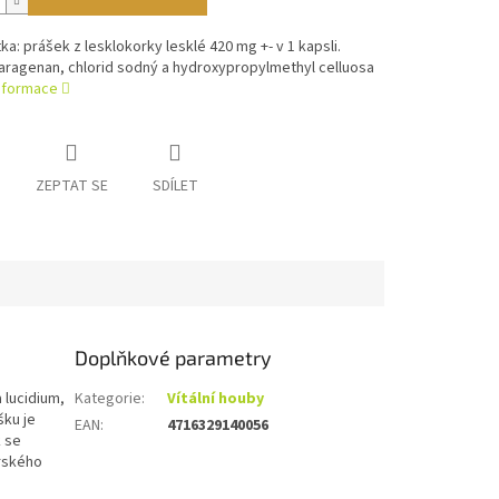
tka: prášek z lesklokorky lesklé 420 mg +- v 1 kapsli.
aragenan, chlorid sodný a hydroxypropylmethyl celluosa
informace
ZEPTAT SE
SDÍLET
Doplňkové parametry
 lucidium,
Kategorie
:
Vítální houby
šku je
EAN
:
4716329140056
k se
orského