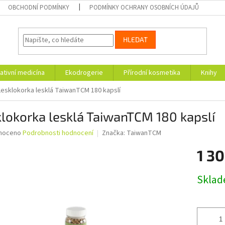
OBCHODNÍ PODMÍNKY
PODMÍNKY OCHRANY OSOBNÍCH ÚDAJŮ
HLEDAT
ativní medicína
Ekodrogerie
Přírodní kosmetika
Knihy
Lesklokorka lesklá TaiwanTCM 180 kapslí
lokorka lesklá TaiwanTCM 180 kapslí
né
noceno
Podrobnosti hodnocení
Značka:
TaiwanTCM
ní
1 30
u
Měrná
Skla
cena:
ek.