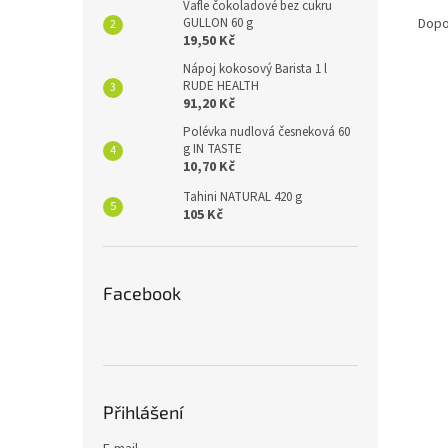
Vafle čokoladové bez cukru
GULLON 60 g
Dopo
19,50 Kč
Nápoj kokosový Barista 1 l
RUDE HEALTH
91,20 Kč
Polévka nudlová česneková 60
g IN TASTE
10,70 Kč
Tahini NATURAL 420 g
105 Kč
Facebook
Přihlášení