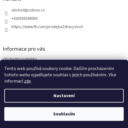
t
obchod
@
zzbrno.cz
í
+420549240056
https://www.fb.com/prodejnaZdravyzivot
Informace pro vás
Obchodní podmínky
Podmínky ochrany osobních údajů
Tento web používá soubory cookie. Dalším procházením
tohoto webu vyjadřujete souhlas s jejich používáním.. Více
informací
zde
.
Vytvořil Shoptet
Nastavení
Copyright 2026
E-shop Zdravý život
. Všechna práva vyhrazena.
Souhlasím
NajduZboží.cz