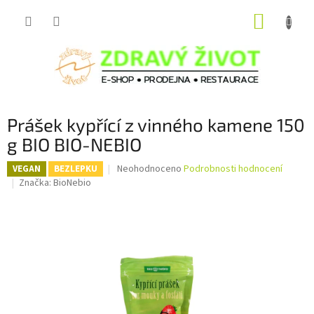
Přejít
NÁKUP
na
obsah
KOŠÍK
Prášek kypřící z vinného kamene 150
g BIO BIO-NEBIO
Průměrné
Neohodnoceno
Podrobnosti hodnocení
VEGAN
BEZLEPKU
hodnocení
Značka:
BioNebio
produktu
je
0,0
z
5
hvězdiček.