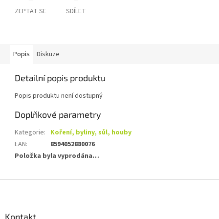
ZEPTAT SE
SDÍLET
Popis
Diskuze
Detailní popis produktu
Popis produktu není dostupný
Doplňkové parametry
Kategorie
:
Koření, byliny, sůl, houby
EAN
:
8594052880076
Položka byla vyprodána…
Z
á
p
a
Kontakt